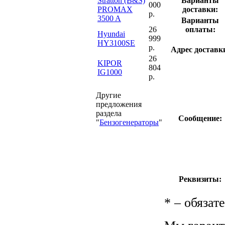
Stratton (B&S)
Варианты
000
PROMAX
доставки:
р.
3500 A
Варианты
26
оплаты:
Hyundai
999
HY3100SE
р.
Адрес доставк
26
KIPOR
804
IG1000
р.
Другие
предложения
раздела
Сообщение:
"
Бензогенераторы
"
Реквизиты:
*
– обязат