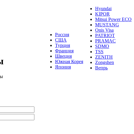
Hyundai
KIPOR
Mitsui Power ECO
MUSTANG
Onis Visa
Россия
PATRIOT
США
PRAMAC
Турция
SDMO
Франция
TSS
Швеция
ZENITH
ы
Южная Корея
Zongshen
Япония
Вепрь