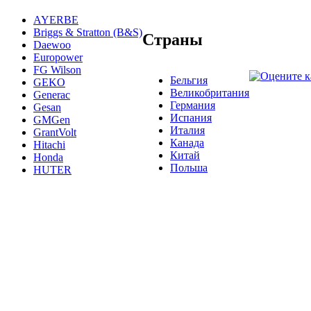
AYERBE
Briggs & Stratton (B&S)
Страны
Daewoo
Europower
FG Wilson
Бельгия
GEKO
Великобритания
Generac
Германия
Gesan
Испания
GMGen
Италия
GrantVolt
Канада
Hitachi
Китай
Honda
Польша
HUTER