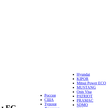
Hyundai
KIPOR
Mitsui Power ECO
MUSTANG
Onis Visa
Россия
PATRIOT
США
PRAMAC
Турция
SDMO
ы FG