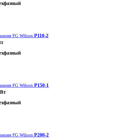
ехфазный
P110-2
анция FG Wilson
Вт
ехфазный
P150-1
анция FG Wilson
кВт
ехфазный
P200-2
анция FG Wilson