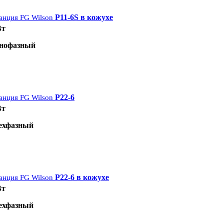
P11-6S в кожухе
анция FG Wilson
Вт
нофазный
P22-6
анция FG Wilson
Вт
ехфазный
P22-6 в кожухе
анция FG Wilson
Вт
ехфазный