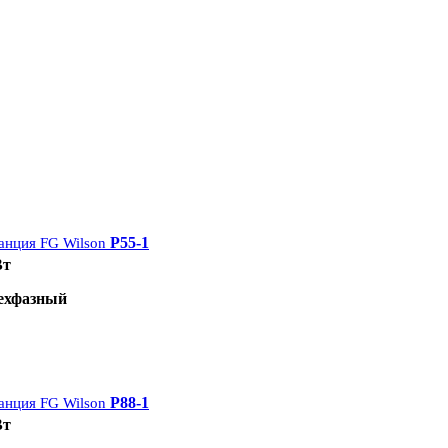
P55-1
анция FG Wilson
Вт
ехфазный
P88-1
анция FG Wilson
Вт