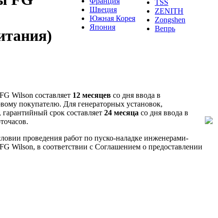
Франция
TSS
Швеция
ZENITH
Южная Корея
Zongshen
Япония
Вепрь
итания)
FG Wilson составляет
12 месяцев
со дня ввода в
рвому покупателю. Для генераторных установок,
, гарантийный срок составляет
24 месяца
со дня ввода в
точасов.
словии проведения работ по пуско-наладке инженерами-
FG Wilson, в соответствии с Соглашением о предоставлении