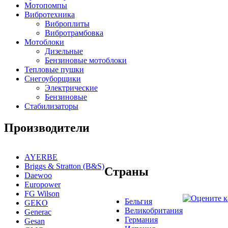
Мотопомпы
Вибротехника
Виброплиты
Вибротрамбовка
Мотоблоки
Дизельные
Бензиновые мотоблоки
Тепловые пушки
Снегоуборщики
Электрические
Бензиновые
Стабилизаторы
Производители
AYERBE
Briggs & Stratton (B&S)
Страны
Daewoo
Europower
FG Wilson
Бельгия
GEKO
Великобритания
Generac
Германия
Gesan