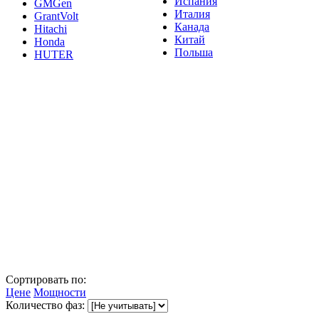
Испания
GMGen
Италия
GrantVolt
Канада
Hitachi
Китай
Honda
Польша
HUTER
Сортировать по:
Цене
Мощности
Количество фаз: