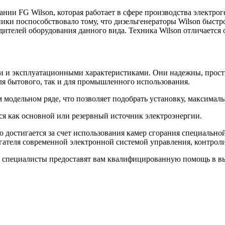
ии FG Wilson, которая работает в сфере производства электрог
ки поспособствовало тому, что дизельгенераторы Wilson быстро
ителей оборудования данного вида. Техника Wilson отличается 
и и эксплуатационными характеристиками. Они надежны, прос
я бытового, так и для промышленного использования.
 модельном ряде, что позволяет подобрать установку, максима
ся как основной или резервный источник электроэнергии.
 достигается за счет использования камер сгорания специальн
игателя современной электронной системой управления, контрол
 специалисты предоставят вам квалифицированную помощь в вы