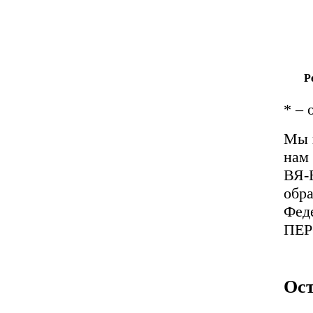
Р
*
– 
Мы 
нам 
ВЯ-
обра
Фед
ПЕ
Ост