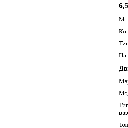
6,
Мо
Ко
Тип
На
Дв
Ма
Мо
Ти
во
То