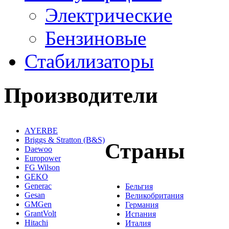
Электрические
Бензиновые
Стабилизаторы
Производители
AYERBE
Briggs & Stratton (B&S)
Страны
Daewoo
Europower
FG Wilson
GEKO
Generac
Бельгия
Gesan
Великобритания
GMGen
Германия
GrantVolt
Испания
Hitachi
Италия