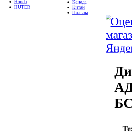
Honda
Канада
HUTER
Китай
Польша
Ди
АД
БС
Те