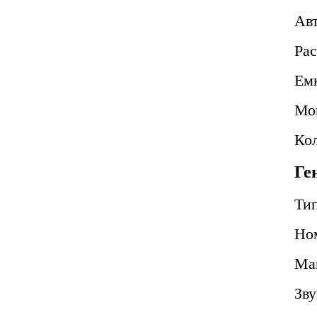
Авт
Рас
Ем
Мощ
Кол
Ге
Ти
Но
Ма
Зву