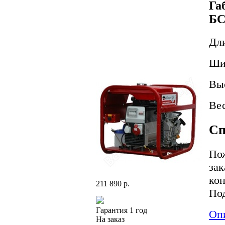
Га
Б
Дл
Ши
Вы
Вес
Сп
Пож
зак
кон
211 890 р.
По
Гарантия 1 год
Оп
На заказ