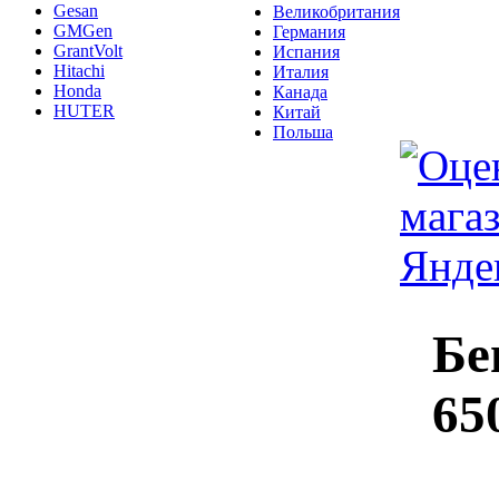
Gesan
Великобритания
GMGen
Германия
GrantVolt
Испания
Hitachi
Италия
Honda
Канада
HUTER
Китай
Польша
Бе
65