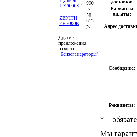
Hyundai
доставки:
990
HY9000SE
Варианты
р.
оплаты:
58
ZENITH
615
ZH7000E
Адрес доставк
р.
Другие
предложения
раздела
"
Бензогенераторы
"
Сообщение:
Реквизиты:
*
– обязат
Мы гарант