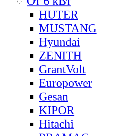
От 6 кВт
HUTER
MUSTANG
Hyundai
ZENITH
GrantVolt
Europower
Gesan
KIPOR
Hitachi