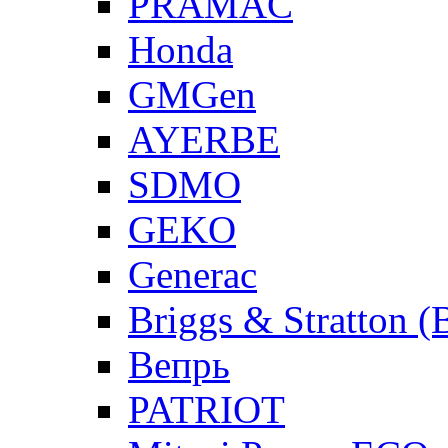
PRAMAC
Honda
GMGen
AYERBE
SDMO
GEKO
Generac
Briggs & Stratton 
Вепрь
PATRIOT