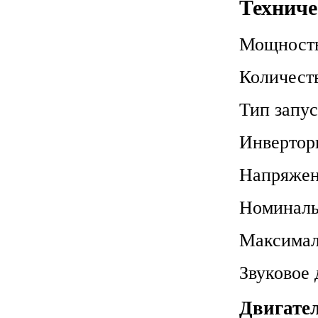
Техниче
Мощность
Количест
Тип запу
Инвертор
Напряже
Номиналь
Максимал
Звуковое 
Двигате