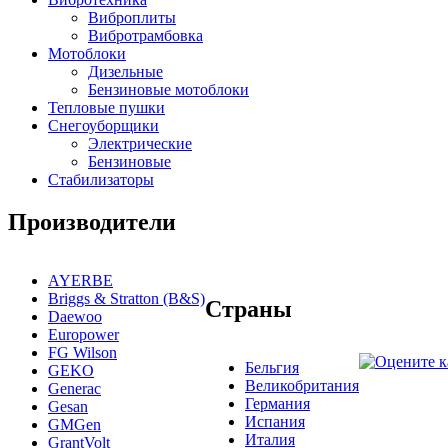
Виброплиты
Вибротрамбовка
Мотоблоки
Дизельные
Бензиновые мотоблоки
Тепловые пушки
Снегоуборщики
Электрические
Бензиновые
Стабилизаторы
Производители
AYERBE
Briggs & Stratton (B&S)
Страны
Daewoo
Europower
FG Wilson
Бельгия
GEKO
Великобритания
Generac
Германия
Gesan
Испания
GMGen
Италия
GrantVolt