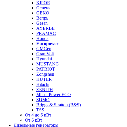
KIPOR
Generac
GEKO
Вепрь
Gesan
AYERBE
PRAMAC
Honda
Europower
GMGen
GrantVolt
Hyundai
MUSTANG
PATRIOT
Zongshen
HUTER
Hitachi
ZENITH
Mitsui Power ECO
SDMO
Briggs & Stratton (B&S)
TSS
От 4 до 6 кВт
От 6 кВт
Дизельные генераторы