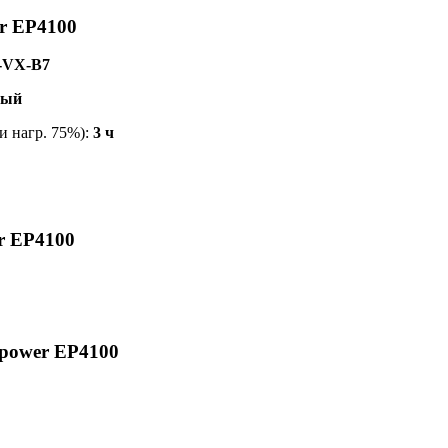
r EP4100
-VX-B7
вый
и нагр. 75%):
3 ч
r EP4100
opower EP4100