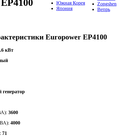
 EP4100
Южная Корея
Zongshen
Япония
Вепрь
рактеристики Europower EP4100
.6 кВт
ный
 генератор
ВА):
3600
(ВА):
4000
:
71