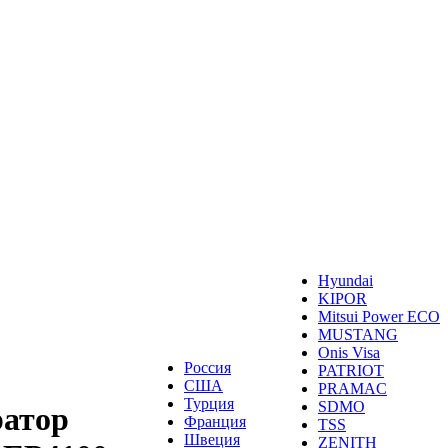
Hyundai
KIPOR
Mitsui Power ECO
MUSTANG
Onis Visa
Россия
PATRIOT
США
PRAMAC
Турция
SDMO
ратор
Франция
TSS
Швеция
ZENITH