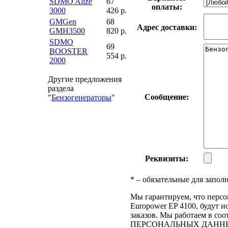
SDMO Alize
67
оплаты:
3000
426 р.
GMGen
68
Адрес доставки:
GMH3500
820 р.
SDMO
69
BOOSTER
554 р.
2000
Другие предложения
раздела
Сообщение:
"
Бензогенераторы
"
Реквизиты:
*
– обязательные для запол
Мы гарантируем, что персо
Europower EP 4100, будут 
заказов. Мы работаем в со
ПЕРСОНАЛЬНЫХ ДАНН