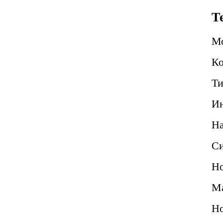
Т
М
Ко
Ти
Ин
Н
Си
Но
Ма
Но