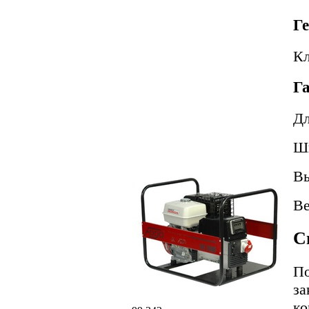
Г
Кл
Г
Д
Ш
В
В
С
По
за
ко