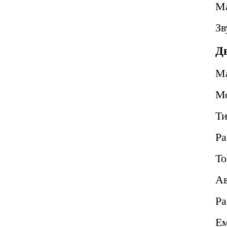
Ма
Зв
Д
М
М
Т
Ра
То
Ав
Ра
Ем