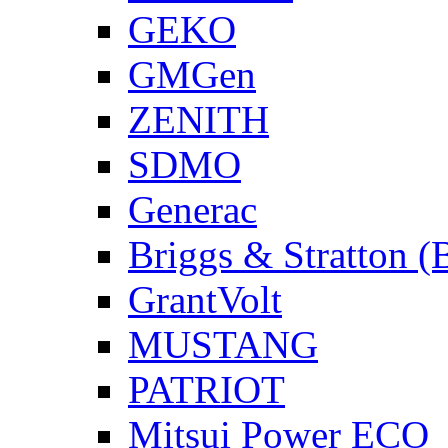
GEKO
GMGen
ZENITH
SDMO
Generac
Briggs & Stratton 
GrantVolt
MUSTANG
PATRIOT
Mitsui Power ECO