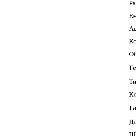
Ра
Ем
Ав
Ко
Об
Г
Т
Кл
Г
Д
Ш