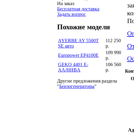
На заказ
за
Бесплатная доставка
ко
Задать вопрос
По
Похожие модели
Оп
AYERBE AY 5500T
112 250
О
SE авто
р.
109 990
Europower EP4100E
Ос
р.
GEKO 4401 E-
106 560
AA/HHBA
р.
Кон
О
Другие предложения раздела
"
Бензогенераторы
"
Ад