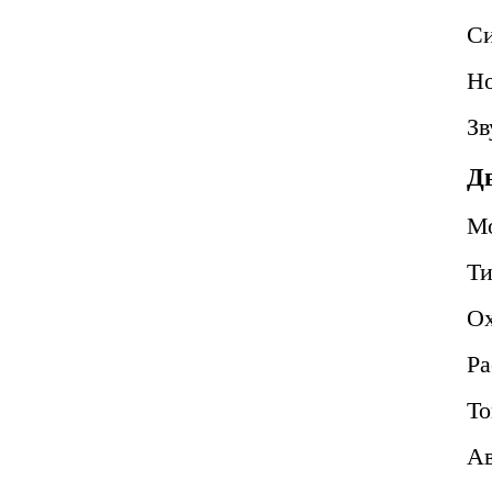
Си
Но
Зв
Д
М
Т
О
Ра
То
Ав