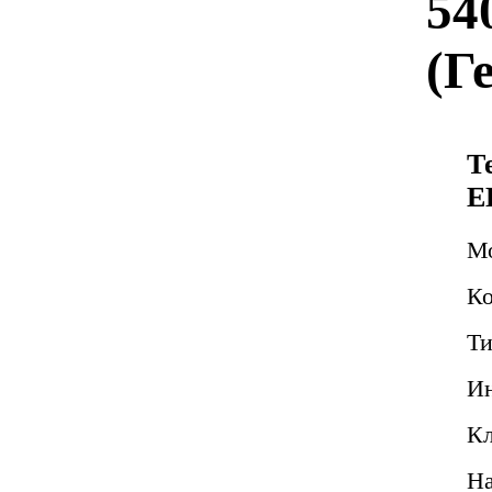
54
(Г
Т
E
М
Ко
Ти
Ин
Кл
Н