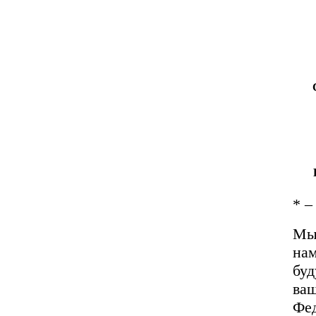
*
– 
Мы 
на
буд
ваш
Фед