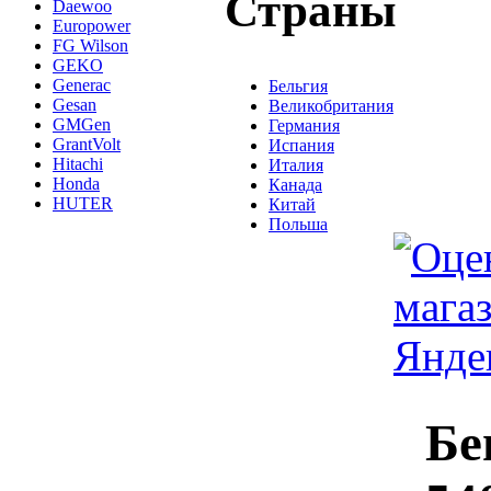
Страны
Daewoo
Europower
FG Wilson
GEKO
Generac
Бельгия
Gesan
Великобритания
GMGen
Германия
GrantVolt
Испания
Hitachi
Италия
Honda
Канада
HUTER
Китай
Польша
Бе