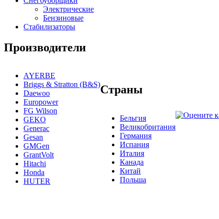
Снегоуборщики
Электрические
Бензиновые
Стабилизаторы
Производители
AYERBE
Briggs & Stratton (B&S)
Страны
Daewoo
Europower
FG Wilson
Бельгия
GEKO
Великобритания
Generac
Германия
Gesan
Испания
GMGen
Италия
GrantVolt
Канада
Hitachi
Китай
Honda
Польша
HUTER