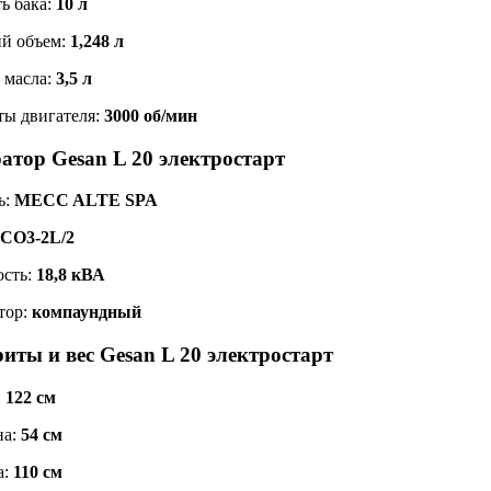
ь бака:
10 л
ий объем:
1,248 л
 масла:
3,5 л
ты двигателя:
3000 об/мин
атор Gesan L 20 электростарт
ь:
MECC ALTE SPA
CO3-2L/2
сть:
18,8 кВА
тор:
компаундный
иты и вес Gesan L 20 электростарт
:
122 см
на:
54 см
а:
110 см