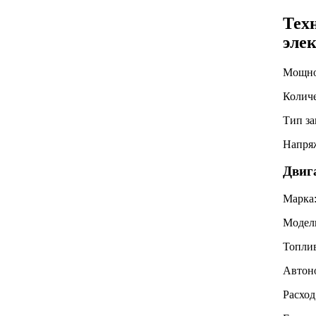
Тех
эле
Мощно
Количе
Тип за
Напря
Двига
Марка
Модел
Топли
Автоно
Расход