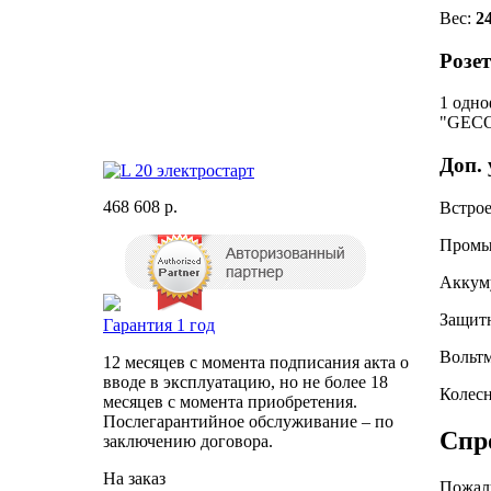
Вес:
2
Розет
1 одно
"GECO
Доп. 
468 608 р.
Встрое
Промыл
Аккуму
Защитн
Гарантия 1 год
Вольтм
12 месяцев с момента подписания акта о
вводе в эксплуатацию, но не более 18
Колесн
месяцев с момента приобретения.
Послегарантийное обслуживание – по
Спро
заключению договора.
На заказ
Пожалу