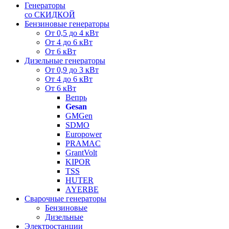
Генераторы
со СКИДКОЙ
Бензиновые генераторы
От 0,5 до 4 кВт
От 4 до 6 кВт
От 6 кВт
Дизельные генераторы
От 0,9 до 3 кВт
От 4 до 6 кВт
От 6 кВт
Вепрь
Gesan
GMGen
SDMO
Europower
PRAMAC
GrantVolt
KIPOR
TSS
HUTER
AYERBE
Сварочные генераторы
Бензиновые
Дизельные
Электростанции