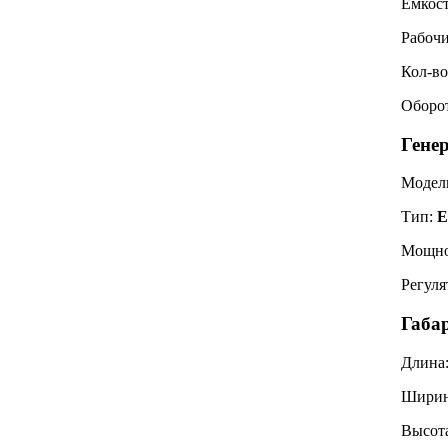
Емкост
Рабоч
Кол-во
Оборо
Генер
Модел
Тип:
E
Мощно
Регуля
Габар
Длина
Шири
Высот