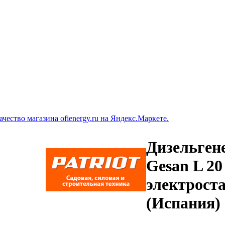
Дизельген
Gesan L 20
электрост
(Испания)