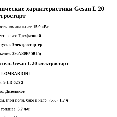
нические характеристики Gesan L 20
ктростарт
сть номинальная:
15.0 кВт
ство фаз:
Трехфазный
пуска:
Электростартер
жение:
380/230В/ 50 Гц
тель Gesan L 20 электростарт
:
LOMBARDINI
ь:
9 LD 625-2
во:
Дизельное
м. (при полн. баке и нагр. 75%):
1,7 ч
 топлива:
5,7 л/ч