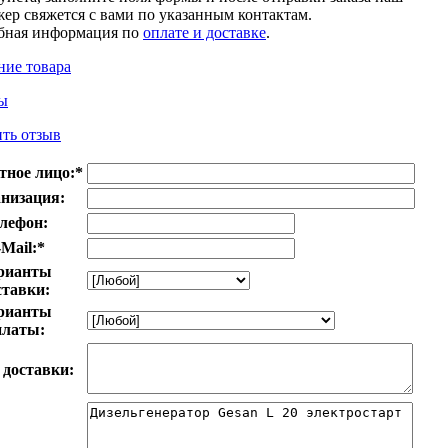
ер свяжется с вами по указанным контактам.
бная информация по
оплате и доставке
.
ние товара
ы
ть отзыв
тное лицо:
*
низация:
лефон:
Mail:
*
рианты
ставки:
рианты
платы:
 доставки: