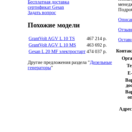
Бесплатная доставка
менедж
сертификат Gesan
Подро
Задать вопрос
Описа
Похожие модели
Отзыв
GrantVolt AGV L 10 TS
467 214 р.
Остави
GrantVolt AGV L 10 MS
463 692 р.
Контак
Gesan L 20 MF электростарт
474 037 р.
Орга
Другие предложения раздела "
Дизельные
Те
генераторы
"
E-
Ва
до
Ва
о
Адрес