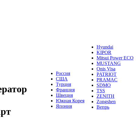
Hyundai
KIPOR
Mitsui Power ECO
MUSTANG
Onis Visa
Россия
PATRIOT
США
PRAMAC
Турция
SDMO
ератор
Франция
TSS
Швеция
ZENITH
Южная Корея
Zongshen
Япония
Вепрь
арт