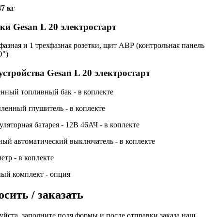
47 кг
ки Gesan L 20 электростарт
фазная и 1 трехфазная розетки, щит АВР (контрольная панель
")
устройства Gesan L 20 электростарт
нный топливный бак - в коплекте
енный глушитель - в коплекте
ляторная батарея - 12В 46АЧ - в коплекте
ый автоматический выключатель - в коплекте
етр - в коплекте
ый комплект - опция
сить / заказать
йста, заполните поля формы и после отправки заказа наш