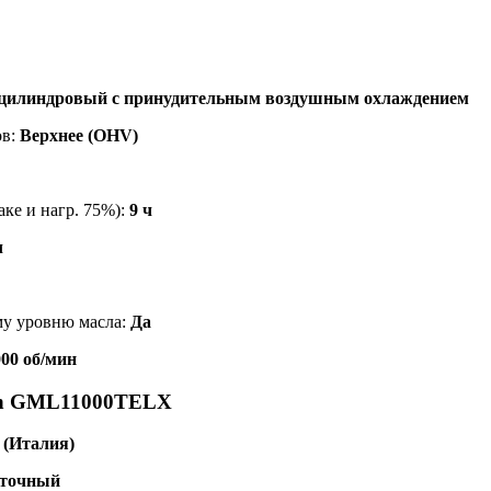
оцилиндровый с принудительным воздушным охлаждением
ов:
Верхнее (OHV)
аке и нагр. 75%):
9 ч
ч
му уровню масла:
Да
000 об/мин
n GML11000TELX
c (Италия)
точный