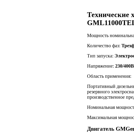
Технические 
GML11000TE
Мощность номинальн
Количество фаз:
Трех
Тип запуска:
Электро
Напряжение:
230/400В
Область применения:
Портативный дизельны
резервного электросна
производственное пре
Номинальная мощност
Максимальная мощнос
Двигатель GMG