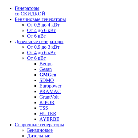
Генераторы
со СКИДКОЙ
Бензиновые генераторы
От 0,5 до 4 кВт
От 4 до 6 кВт
От 6 кВт
Дизельные генераторы
От 0,9 до 3 кВт
От 4 до 6 кВт
От 6 кВт
Вепрь
Gesan
GMGen
SDMO
Europower
PRAMAC
GrantVolt
KIPOR
TSS
HUTER
AYERBE
Сварочные генераторы
Бензиновые
Дизельные