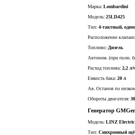
Марка:
Lombardini
Модель:
25LD425
Тип:
4-тактный, одн
Расположение клапан
Топливо:
Дизель
Автоном. (при полн. б
Расход топлива:
2,2 л/
Емкость бака:
20 л
Ав. Останов по низко
Обороты двигателя:
3
Генератор GMGe
Модель:
LINZ Electri
Тип:
Синхронный щё