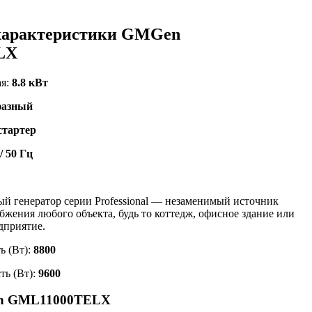
характеристики GMGen
LX
ая:
8.8 кВт
фазный
стартер
/ 50 Гц
й генератор серии Professional — незаменимый источник
бжения любого объекта, будь то коттедж, офисное здание или
дприятие.
ь (Вт):
8800
ть (Вт):
9600
en GML11000TELX