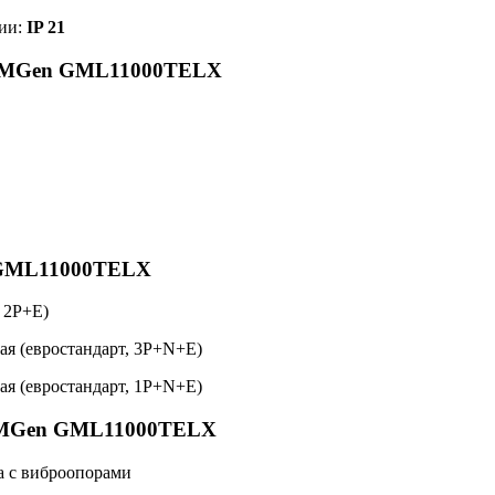
ции:
IP 21
 GMGen GML11000TELX
 GML11000TELX
, 2P+E)
ая (евростандарт, 3P+N+E)
ая (евростандарт, 1P+N+E)
GMGen GML11000TELX
а с виброопорами