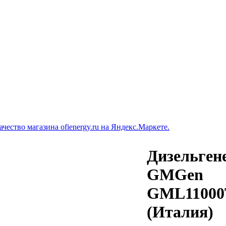
Дизельген
GMGen
GML1100
(Италия)