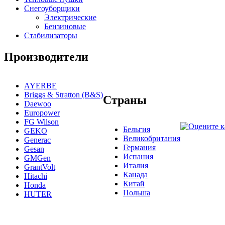
Снегоуборщики
Электрические
Бензиновые
Стабилизаторы
Производители
AYERBE
Briggs & Stratton (B&S)
Страны
Daewoo
Europower
FG Wilson
Бельгия
GEKO
Великобритания
Generac
Германия
Gesan
Испания
GMGen
Италия
GrantVolt
Канада
Hitachi
Китай
Honda
Польша
HUTER