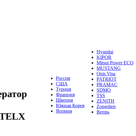
Hyundai
KIPOR
Mitsui Power ECO
MUSTANG
Onis Visa
Россия
PATRIOT
США
PRAMAC
Турция
SDMO
ератор
Франция
TSS
Швеция
ZENITH
Южная Корея
Zongshen
Япония
Вепрь
0TELX