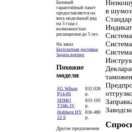
Низкошу
Базовый
гарантийный пакет
в шумоз
предоставляется на
Станда
весь модельный ряд
на 3 года с
Индикат
возможностью
Система
расширения до 5 лет.
Система
На заказ
Бесплатная доставка
Система
Задать вопрос
Инструк
Похожие
Деклара
модели
таможен
Предпро
FG Wilson
832 028
отгрузк
P14-6S
р.
Заправк
SDMO
833 105
T16K-IV
р.
Заводск
Hobberg HY
836 480
22 S
р.
Спроси
Другие предложения