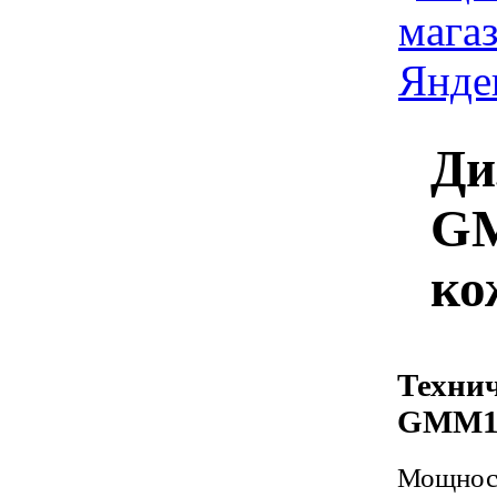
Ди
G
ко
Техни
GMM12
Мощност