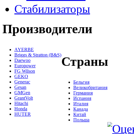
Стабилизаторы
Производители
AYERBE
Briggs & Stratton (B&S)
Страны
Daewoo
Europower
FG Wilson
GEKO
Generac
Бельгия
Gesan
Великобритания
GMGen
Германия
GrantVolt
Испания
Hitachi
Италия
Honda
Канада
HUTER
Китай
Польша