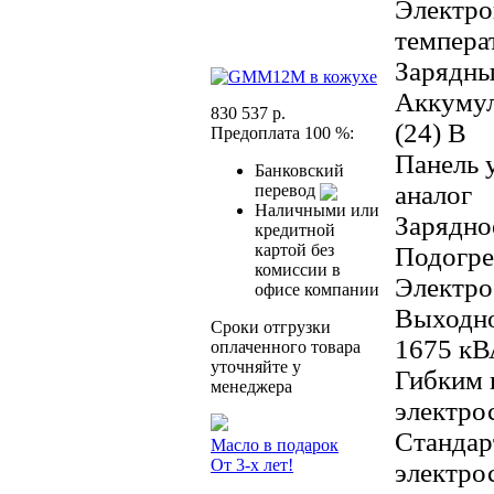
Электро
темпера
Зарядны
Аккумул
830 537 р.
(24) В
Предоплата 100 %:
Панель 
Банковский
аналог
перевод
Наличными или
Зарядно
кредитной
картой без
Подогре
комиссии в
Электро
офисе компании
Выходно
Сроки отгрузки
1675 кВ
оплаченного товара
уточняйте у
Гибким 
менеджера
электро
Стандар
Масло в подарок
От 3-х лет!
электро