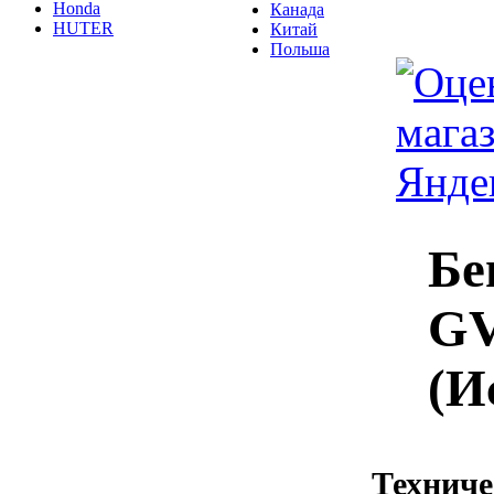
Honda
Канада
HUTER
Китай
Польша
Бе
GV
(И
Техниче