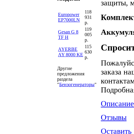
защиты, 
118
Europower
Комплект
931
EP7000LN
р.
119
Аккумуля
Gesan G 8
005
TF H
р.
Спросит
115
AYERBE
630
AY 8000 KE
р.
Пожалуйс
Другие
заказа на
предложения
раздела
контактам
"
Бензогенераторы
"
Подробна
Описание
Отзывы
Оставить