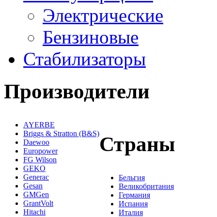
Электрические
Бензиновые
Стабилизаторы
Производители
AYERBE
Briggs & Stratton (B&S)
Страны
Daewoo
Europower
FG Wilson
GEKO
Generac
Бельгия
Gesan
Великобритания
GMGen
Германия
GrantVolt
Испания
Hitachi
Италия