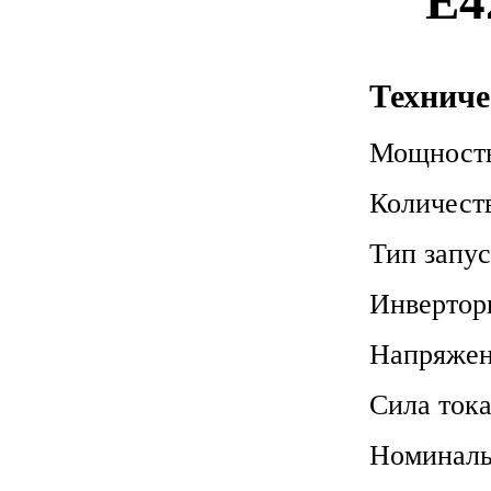
E4
Техниче
Мощность
Количест
Тип запу
Инвертор
Напряже
Сила тока
Номиналь