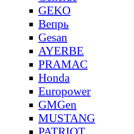
GEKO
Вепрь
Gesan
AYERBE
PRAMAC
Honda
Europower
GMGen
MUSTANG
PATRIOT