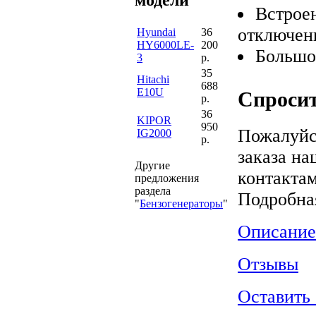
Встроен
отключен
Hyundai
36
HY6000LE-
200
Большо
3
р.
35
Hitachi
688
E10U
Спросит
р.
36
KIPOR
950
Пожалуйс
IG2000
р.
заказа на
Другие
контактам
предложения
раздела
Подробна
"
Бензогенераторы
"
Описание
Отзывы
Оставить