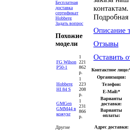
Бесплатная
контактам.
доставка
сертификат
Подробная
Hobberg
Задать вопрос
Описание 
Похожие
Отзывы
модели
Оставить о
1
FG Wilson
221
P50-1
862
Контактное лицо:
р.
Организация:
1
Hobberg
223
Телефон:
HI 84 S
208
E-Mail:
*
р.
Варианты
1
GMGen
доставки:
231
GMM44 в
Варианты
866
кожухе
оплаты:
р.
Адрес доставки:
Другие