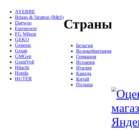
AYERBE
Briggs & Stratton (B&S)
Страны
Daewoo
Europower
FG Wilson
GEKO
Generac
Бельгия
Gesan
Великобритания
GMGen
Германия
GrantVolt
Испания
Hitachi
Италия
Honda
Канада
HUTER
Китай
Польша