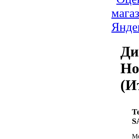
Ди
Ho
(И
Т
S
М