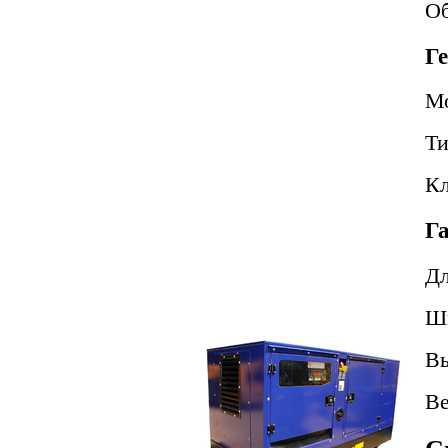
Об
Г
М
Т
Кл
Г
Д
Ш
В
В