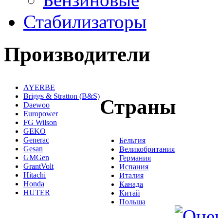
Стабилизаторы
Производители
AYERBE
Briggs & Stratton (B&S)
Страны
Daewoo
Europower
FG Wilson
GEKO
Generac
Бельгия
Gesan
Великобритания
GMGen
Германия
GrantVolt
Испания
Hitachi
Италия
Honda
Канада
HUTER
Китай
Польша