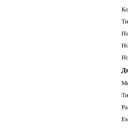
Ко
Ти
Н
Но
Но
Д
М
Т
Ра
Ем