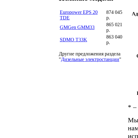
Europower EPS 20
874 045
Ад
TDE
р.
865 021
GMGen GMM33
р.
863 040
SDMO T33K
р.
Другие предложения раздела
"
Дизельные электростанции
"
*
– 
Мы 
нам
исп