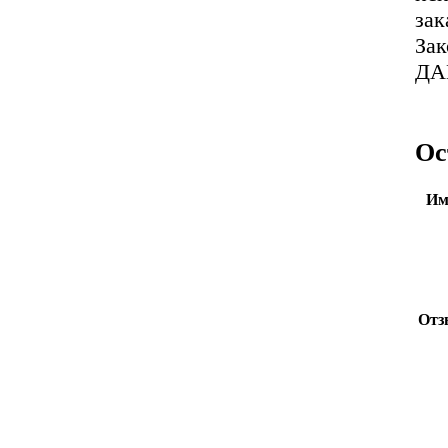
зак
За
ДА
Ос
Им
Отз