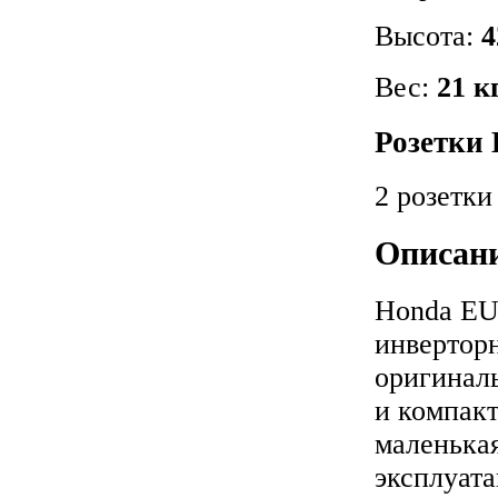
Высота:
4
Вес:
21 к
Розетки
2 розетки
Описан
Honda EU
инверторн
оригинал
и компакт
маленька
эксплуат