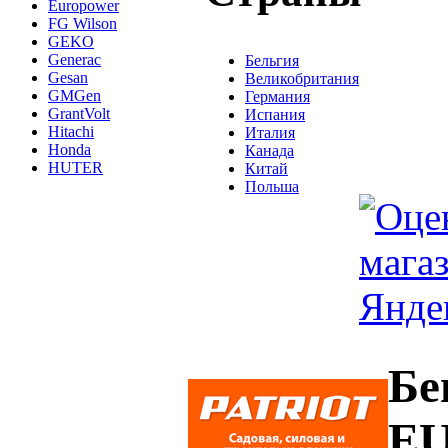
Europower
FG Wilson
GEKO
Generac
Бельгия
Gesan
Великобритания
GMGen
Германия
GrantVolt
Испания
Hitachi
Италия
Honda
Канада
HUTER
Китай
Польша
Бе
EU