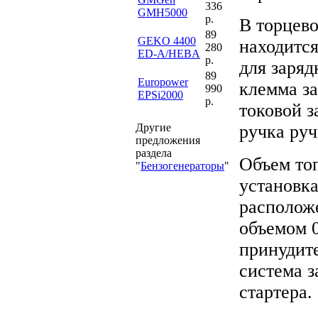
336
GMH5000
р.
В торцево
89
GEKO 4400
находится
280
ED-A/HEBA
р.
для заряд
89
Europower
клемма за
990
EPSi2000
р.
токовой 
Другие
ручка руч
предложения
раздела
Объем топ
"
Бензогенераторы
"
установк
располож
объемом 0
принудите
система з
стартера.