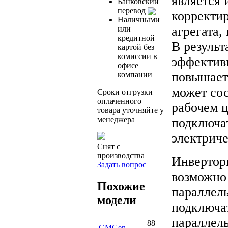
является 
Банковский
перевод
корректир
Наличными
агрегата,
или
кредитной
В результ
картой без
комиссии в
эффективн
офисе
повышает
компании
может сос
Сроки отгрузки
оплаченного
рабочем ц
товара уточняйте у
менеджера
подключат
электрич
Снят с
производства
Инвертор
Задать вопрос
возможно
Похожие
параллел
модели
подключат
параллель
88
GMGen