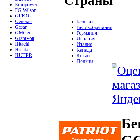
Страны
Europower
FG Wilson
GEKO
Generac
Бельгия
Gesan
Великобритания
GMGen
Германия
GrantVolt
Испания
Hitachi
Италия
Honda
Канада
HUTER
Китай
Польша
Бе