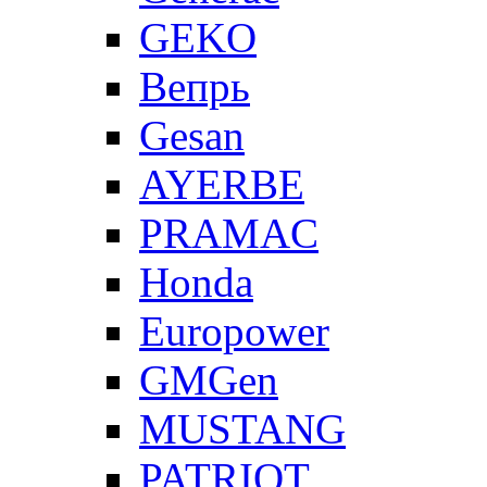
GEKO
Вепрь
Gesan
AYERBE
PRAMAC
Honda
Europower
GMGen
MUSTANG
PATRIOT