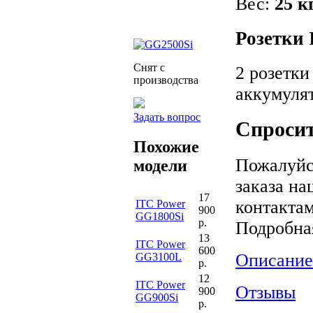
Вес:
25 к
Розетки
Снят с
2 розетки
производства
аккумуля
Задать вопрос
Спросит
Похожие
Пожалуйс
модели
заказа на
17
контактам
ITC Power
900
GG1800Si
р.
Подробна
13
ITC Power
600
Описание
GG3100L
р.
12
ITC Power
Отзывы
900
GG900Si
р.