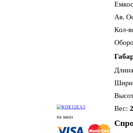
Емкос
Ав. О
Кол-в
Оборо
Габа
Длин
Шири
Высо
Вес:
на заказ
Спро