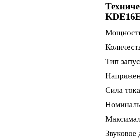
Техниче
KDE16
Мощность
Количест
Тип запу
Напряже
Сила тока
Номиналь
Максимал
Звуковое 