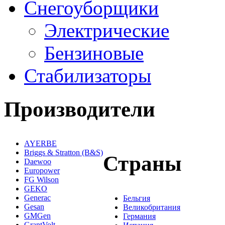
Снегоуборщики
Электрические
Бензиновые
Стабилизаторы
Производители
AYERBE
Briggs & Stratton (B&S)
Страны
Daewoo
Europower
FG Wilson
GEKO
Generac
Бельгия
Gesan
Великобритания
GMGen
Германия
GrantVolt