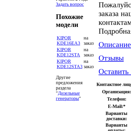
Пожалуйс
Задать вопрос
заказа на
Похожие
контактам
модели
Подробна
KIPOR
на
Описание
KDE16EA3
заказ
KIPOR
на
KDE12STA
заказ
Отзывы
KIPOR
на
KDE12STA3
заказ
Оставить
Другие
предложения
Контактное лиц
раздела
Организация
"
Дизельные
генераторы
"
Телефон:
E-Mail:
*
Варианты
доставки:
Варианты
оплаты: