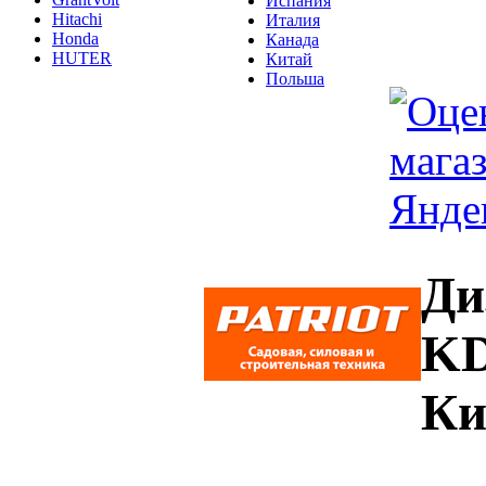
Испания
Hitachi
Италия
Honda
Канада
HUTER
Китай
Польша
Ди
KD
Ки