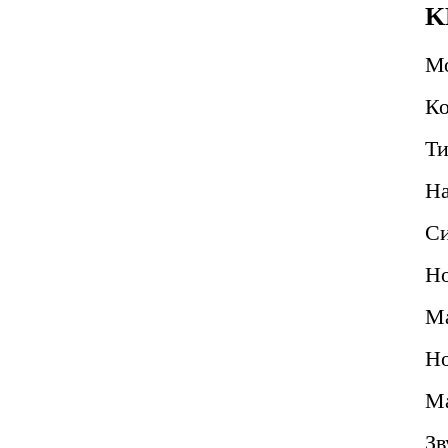
K
М
Ко
Ти
Н
Си
Но
Ма
Но
Ма
Зв