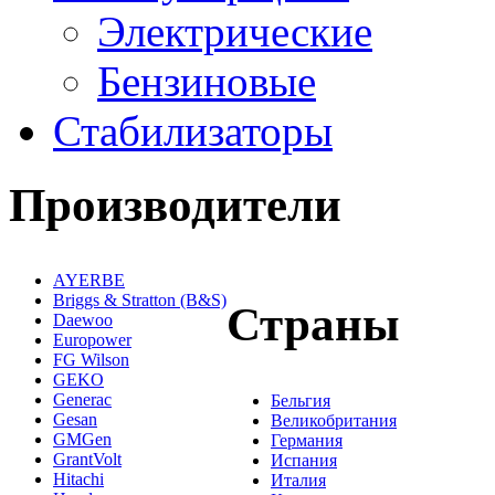
Электрические
Бензиновые
Стабилизаторы
Производители
AYERBE
Briggs & Stratton (B&S)
Страны
Daewoo
Europower
FG Wilson
GEKO
Generac
Бельгия
Gesan
Великобритания
GMGen
Германия
GrantVolt
Испания
Hitachi
Италия