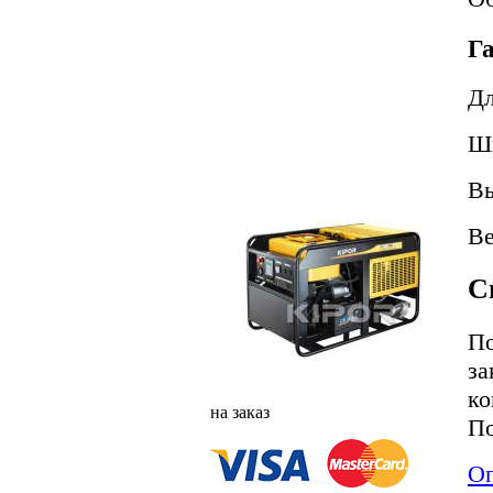
Г
Д
Ш
В
В
С
По
за
ко
на заказ
По
Оп