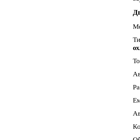
Д
М
Т
о
То
Ав
Ра
Ем
Ав
Ко
Об