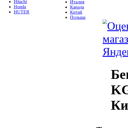
Hitachi
Италия
Honda
Канада
HUTER
Китай
Польша
Бе
KG
Ки