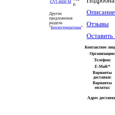
Подробна
GVI 4600 M
р.
Описание
Другие
предложения
Отзывы
раздела
"
Бензогенераторы
"
Оставить
Контактное лиц
Организация
Телефон:
E-Mail:
*
Варианты
доставки:
Варианты
оплаты:
Адрес доставк