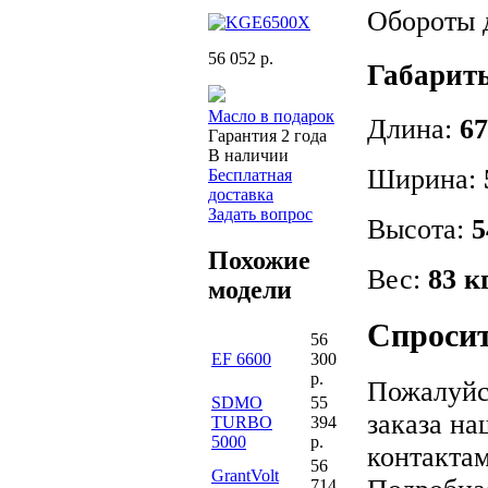
Обороты 
56 052 р.
Габарит
Масло в подарок
Длина:
67
Гарантия 2 года
В наличии
Ширина:
Бесплатная
доставка
Задать вопрос
Высота:
5
Похожие
Вес:
83 к
модели
Спросит
56
EF 6600
300
р.
Пожалуйс
SDMO
55
заказа на
TURBO
394
5000
р.
контактам
56
GrantVolt
714