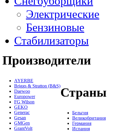
Снегоуборщики
Электрические
Бензиновые
Стабилизаторы
Производители
AYERBE
Briggs & Stratton (B&S)
Страны
Daewoo
Europower
FG Wilson
GEKO
Generac
Бельгия
Gesan
Великобритания
GMGen
Германия
GrantVolt
Испания