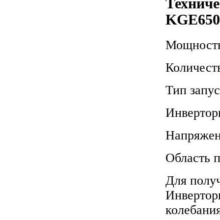
Техниче
KGE650
Мощность
Количест
Тип запу
Инвертор
Напряже
Область 
Для получ
Инверторн
колебания