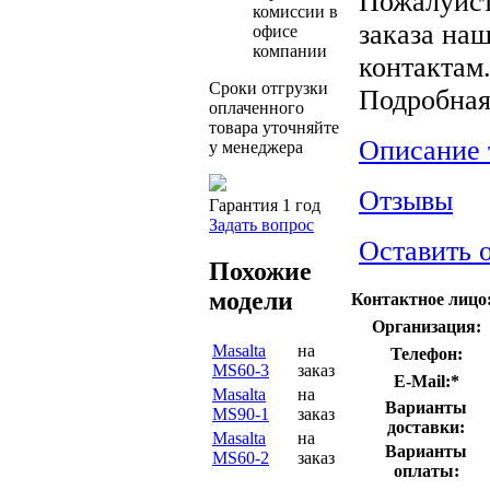
Пожалуйст
комиссии в
заказа на
офисе
компании
контактам
Сроки отгрузки
Подробна
оплаченного
товара уточняйте
Описание 
у менеджера
Отзывы
Гарантия 1 год
Задать вопрос
Оставить 
Похожие
модели
Контактное лицо
Организация:
Masalta
на
Телефон:
MS60-3
заказ
E-Mail:
*
Masalta
на
Варианты
MS90-1
заказ
доставки:
Masalta
на
Варианты
MS60-2
заказ
оплаты: