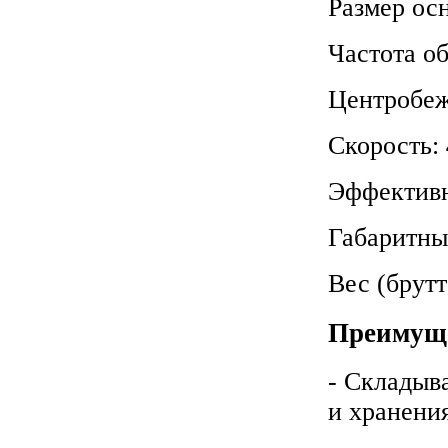
Размер ос
Частота о
Центробеж
Скорость:
Эффектив
Габаритны
Вес (брутт
Преимуще
- Складыв
и хранени