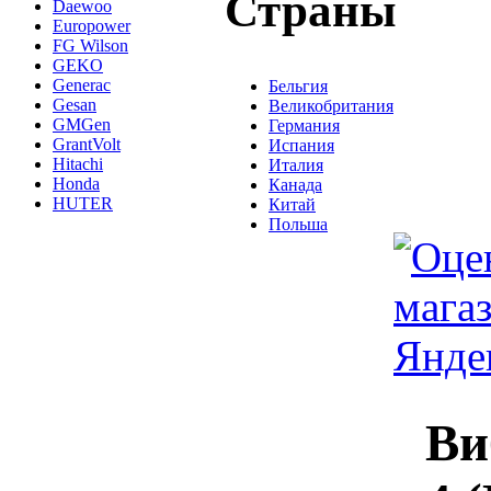
Страны
Daewoo
Europower
FG Wilson
GEKO
Generac
Бельгия
Gesan
Великобритания
GMGen
Германия
GrantVolt
Испания
Hitachi
Италия
Honda
Канада
HUTER
Китай
Польша
Ви