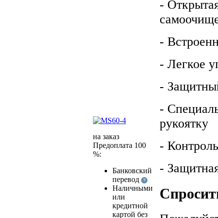
- Открыта
самоочищ
- Встроен
- Легкое у
- Защитный
- Специал
рукоятку
на заказ
- Контрол
Предоплата 100
%:
- Защитна
Банковский
перевод
Наличными
Спросить
или
кредитной
картой без