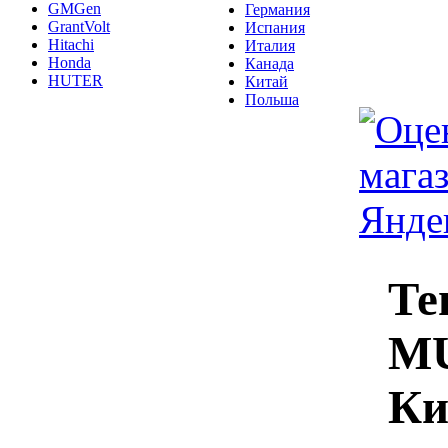
GMGen
Германия
GrantVolt
Испания
Hitachi
Италия
Honda
Канада
HUTER
Китай
Польша
Те
MU
Ки