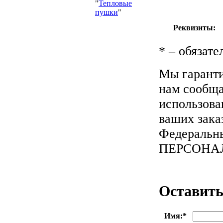
"
Тепловые
пушки
"
Реквизиты:
*
– обязате
Мы гаранти
нам сообща
использова
ваших зака
Федеральны
ПЕРСОНА
Оставить
Имя:
*