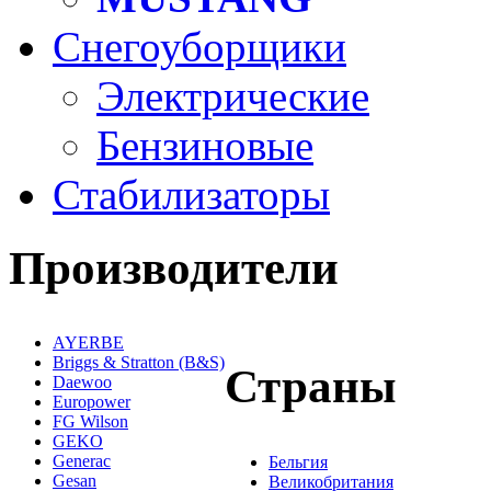
Снегоуборщики
Электрические
Бензиновые
Стабилизаторы
Производители
AYERBE
Briggs & Stratton (B&S)
Страны
Daewoo
Europower
FG Wilson
GEKO
Generac
Бельгия
Gesan
Великобритания