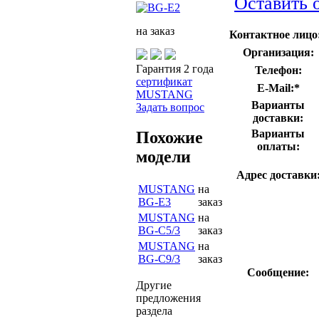
Оставить 
на заказ
Контактное лицо
Организация:
Гарантия 2 года
Телефон:
сертификат
E-Mail:
*
MUSTANG
Варианты
Задать вопрос
доставки:
Варианты
Похожие
оплаты:
модели
Адрес доставки
MUSTANG
на
BG-Е3
заказ
MUSTANG
на
BG-C5/3
заказ
MUSTANG
на
BG-C9/3
заказ
Сообщение:
Другие
предложения
раздела