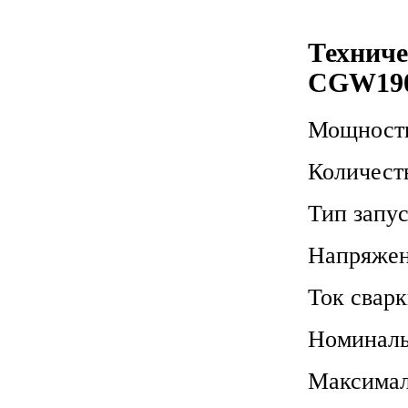
Технич
CGW19
Мощность
Количест
Тип запу
Напряже
Ток свар
Номиналь
Максимал