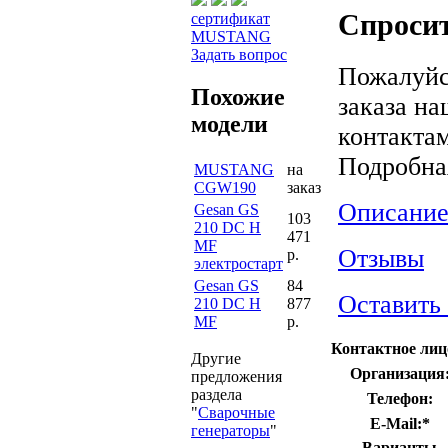
Спросит
сертификат
MUSTANG
Задать вопрос
Пожалуйс
Похожие
заказа н
модели
контактам
Подробна
MUSTANG
на
CGW190
заказ
Описание
Gesan GS
103
210 DC Н
471
MF
Отзывы
р.
электростарт
Gesan GS
84
Оставить
210 DC Н
877
MF
р.
Контактное лиц
Другие
Организация
предложения
раздела
Телефон:
"
Сварочные
E-Mail:
*
генераторы
"
Варианты