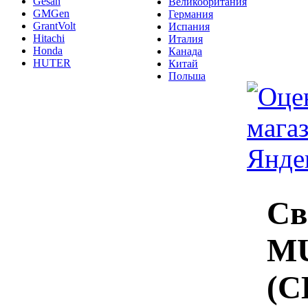
Gesan
Великобритания
GMGen
Германия
GrantVolt
Испания
Hitachi
Италия
Honda
Канада
HUTER
Китай
Польша
Св
M
(С