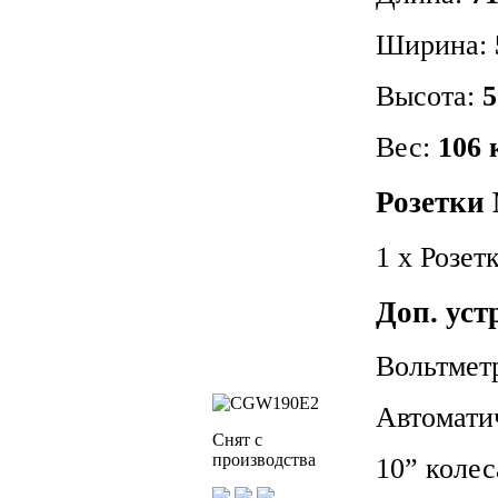
Ширина:
Высота:
5
Вес:
106 
Розетк
1 х Розет
Доп. ус
Вольтметр
Автомати
Снят с
производства
10” колес