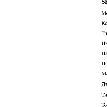
S
М
Ко
Ти
Ин
Н
Но
Ма
Д
Т
То