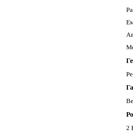
Ра
Ем
Ав
Мо
Г
Ре
Г
В
Р
2 