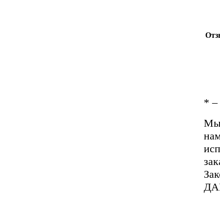
Отз
*
– 
Мы 
нам
исп
зак
За
ДА