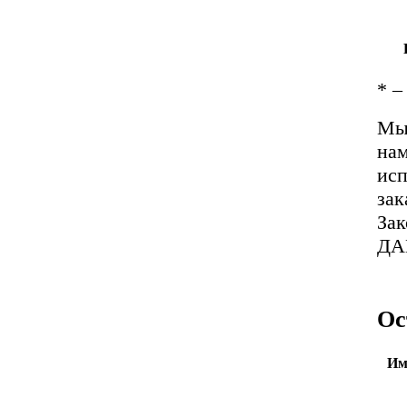
*
– 
Мы 
нам
исп
зак
За
ДА
Ос
Им