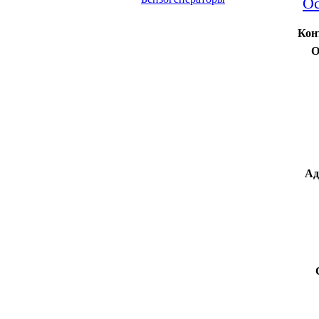
Ос
Кон
О
Ад