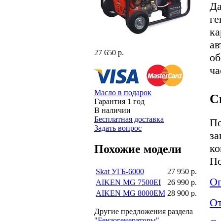
Да
ге
ка
ав
27 650 р.
об
ча
Масло в подарок
С
Гарантия 1 год
В наличии
Бесплатная доставка
По
Задать вопрос
за
ко
Похожие модели
По
Skat УГБ-6000
27 950 р.
Оп
AIKEN MG 7500EI
26 990 р.
AIKEN MG 8000EM
28 900 р.
О
Другие предложения раздела
"
Бензогенераторы
"