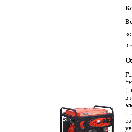
К
Во
ко
2 
О
Ге
бы
(н
в 
эл
и 
ра
ув