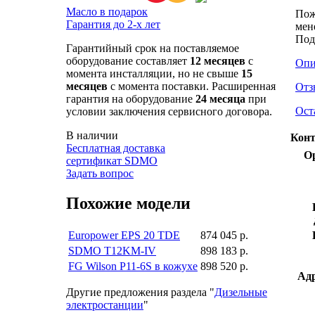
Масло в подарок
Пож
Гарантия до 2-х лет
мен
Под
Гарантийный срок на поставляемое
оборудование составляет
12 месяцев
с
Опи
момента инсталляции, но не свыше
15
месяцев
с момента поставки. Расширенная
Отз
гарантия на оборудование
24 месяца
при
Ост
условии заключения сервисного договора.
В наличии
Конт
Бесплатная доставка
О
сертификат SDMO
Задать вопрос
Похожие модели
Europower EPS 20 TDE
874 045 р.
SDMO T12KM-IV
898 183 р.
FG Wilson P11-6S в кожухе
898 520 р.
Адр
Другие предложения раздела "
Дизельные
электростанции
"