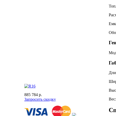
Топ
Рас
Емк
Обо
Ге
Мод
Га
Дли
Ши
Выс
885 784 р.
Вес
Запросить скидку
Сп