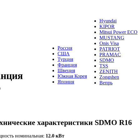
Hyundai
KIPOR
Mitsui Power ECO
MUSTANG
Onis Visa
Россия
PATRIOT
США
PRAMAC
Турция
SDMO
Франция
TSS
Швеция
ZENITH
анция
Южная Корея
Zongshen
Япония
Вепрь
6
хнические характеристики SDMO R16
ность номинальная:
12.0 кВт