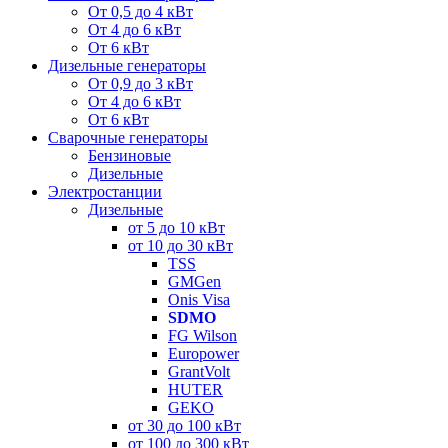
От 0,5 до 4 кВт
От 4 до 6 кВт
От 6 кВт
Дизельные генераторы
От 0,9 до 3 кВт
От 4 до 6 кВт
От 6 кВт
Сварочные генераторы
Бензиновые
Дизельные
Электростанции
Дизельные
от 5 до 10 кВт
от 10 до 30 кВт
TSS
GMGen
Onis Visa
SDMO
FG Wilson
Europower
GrantVolt
HUTER
GEKO
от 30 до 100 кВт
от 100 до 300 кВт