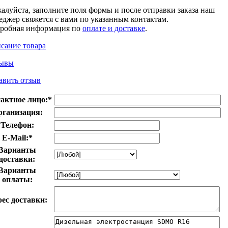
алуйста, заполните поля формы и после отправки заказа наш
еджер свяжется с вами по указанным контактам.
робная информация по
оплате и доставке
.
сание товара
ывы
авить отзыв
актное лицо:
*
рганизация:
Телефон:
E-Mail:
*
Варианты
доставки:
Варианты
оплаты:
ес доставки: