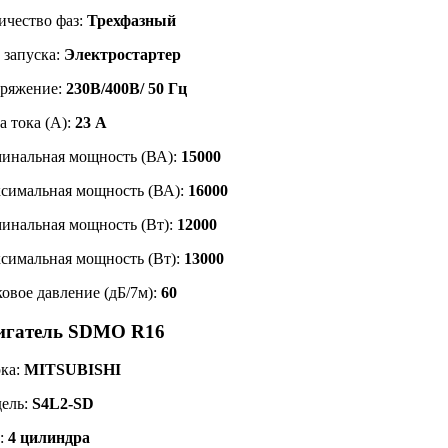
ичество фаз:
Трехфазный
 запуска:
Электростартер
ряжение:
230В/400В/ 50 Гц
а тока (А):
23 А
инальная мощность (ВА):
15000
симальная мощность (ВА):
16000
инальная мощность (Вт):
12000
симальная мощность (Вт):
13000
ковое давление (дБ/7м):
60
игатель SDMO R16
ка:
MITSUBISHI
ель:
S4L2-SD
:
4 цилиндра