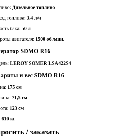
ливо:
Дизельное топливо
ход топлива:
3,4 л/ч
ость бака:
50 л
роты двигателя:
1500 об./мин.
нератор SDMO R16
ель:
LEROY SOMER LSA422S4
бариты и вес SDMO R16
на:
175 см
рина:
71,5 см
ота:
123 см
:
610 кг
росить / заказать