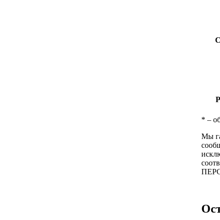
С
Р
*
– об
Мы г
сообщ
исклю
соотв
ПЕР
Ос