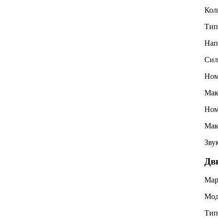
Кол
Тип
Нап
Сил
Ном
Мак
Ном
Мак
Зву
Дв
Мар
Мод
Тип