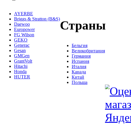
AYERBE
Briggs & Stratton (B&S)
Страны
Daewoo
Europower
FG Wilson
GEKO
Generac
Бельгия
Gesan
Великобритания
GMGen
Германия
GrantVolt
Испания
Hitachi
Италия
Honda
Канада
HUTER
Китай
Польша