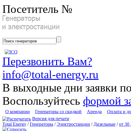
Посетитель №
Перезвонить Вам?
info@total-energy.ru
В выходные дни заявки п
Воспользуйтесь
формой з
О компании
Генераторы со скидкой
Аренда
Оплата и д
Версия для печати
Total Energy
/
Генераторы
/
Электростанции
/
Дизельные
/
от 30