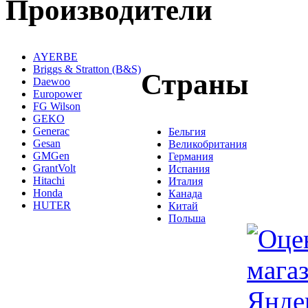
Производители
AYERBE
Briggs & Stratton (B&S)
Страны
Daewoo
Europower
FG Wilson
GEKO
Generac
Бельгия
Gesan
Великобритания
GMGen
Германия
GrantVolt
Испания
Hitachi
Италия
Honda
Канада
HUTER
Китай
Польша