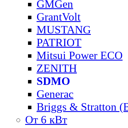
GMGen
GrantVolt
MUSTANG
PATRIOT
Mitsui Power ECO
ZENITH
SDMO
Generac
Briggs & Stratton 
От 6 кВт