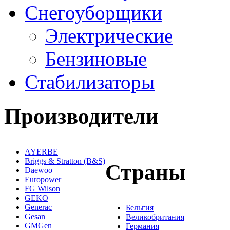
Снегоуборщики
Электрические
Бензиновые
Стабилизаторы
Производители
AYERBE
Briggs & Stratton (B&S)
Страны
Daewoo
Europower
FG Wilson
GEKO
Generac
Бельгия
Gesan
Великобритания
GMGen
Германия