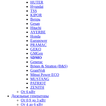
HUTER
Hyundai
TSS
KIPOR
Вепрь
Gesan
Hitachi
AYERBE
Honda
Europower
PRAMAC
GEKO
GMGen
SDMO
Generac
Briggs & Stratton (B&S)
GrantVolt
Mitsui Power ECO
MUSTANG
PATRIOT
ZENITH
От 6 кВт
Дизельные генераторы
От 0,9 до 3 кВт
От 4 до 6 кВт