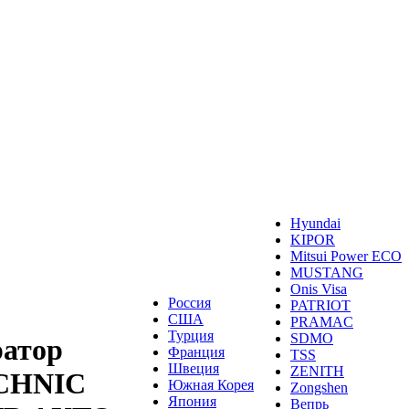
Hyundai
KIPOR
Mitsui Power ECO
MUSTANG
Onis Visa
Россия
PATRIOT
США
PRAMAC
Турция
SDMO
ратор
Франция
TSS
Швеция
ZENITH
CHNIC
Южная Корея
Zongshen
Япония
Вепрь