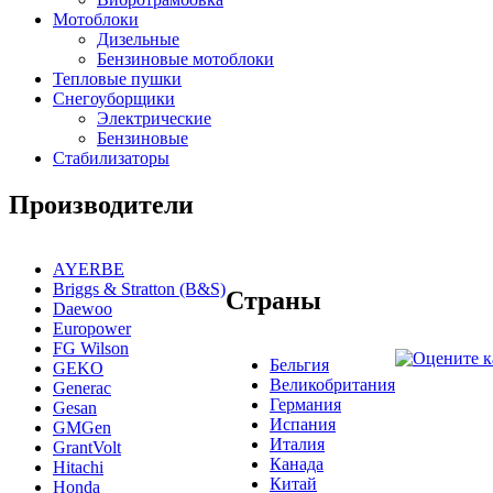
Мотоблоки
Дизельные
Бензиновые мотоблоки
Тепловые пушки
Снегоуборщики
Электрические
Бензиновые
Стабилизаторы
Производители
AYERBE
Briggs & Stratton (B&S)
Страны
Daewoo
Europower
FG Wilson
Бельгия
GEKO
Великобритания
Generac
Германия
Gesan
Испания
GMGen
Италия
GrantVolt
Канада
Hitachi
Китай
Honda