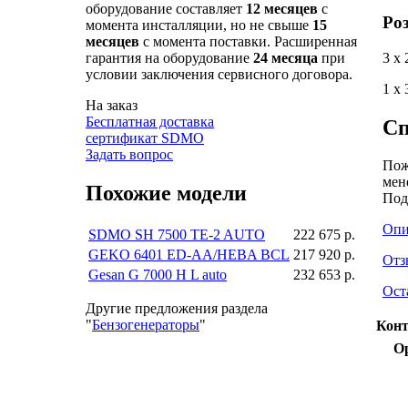
оборудование составляет
12 месяцев
с
Ро
момента инсталляции, но не свыше
15
месяцев
с момента поставки. Расширенная
3 x
гарантия на оборудование
24 месяца
при
условии заключения сервисного договора.
1 x
На заказ
Бесплатная доставка
Сп
сертификат SDMO
Задать вопрос
Пож
мен
Похожие модели
Под
Опи
SDMO SH 7500 TE-2 AUTO
222 675 р.
GEKO 6401 ED-AA/HEBA BCL
217 920 р.
Отз
Gesan G 7000 H L auto
232 653 р.
Ост
Другие предложения раздела
"
Бензогенераторы
"
Конт
О