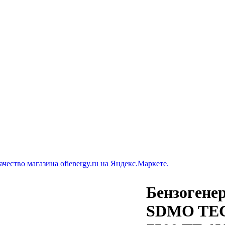
Бензогене
SDMO TE