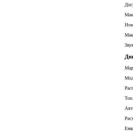
Дос
Мак
Ном
Мак
Зву
Дв
Мар
Мод
Рас
Топ
Авт
Рас
Емк