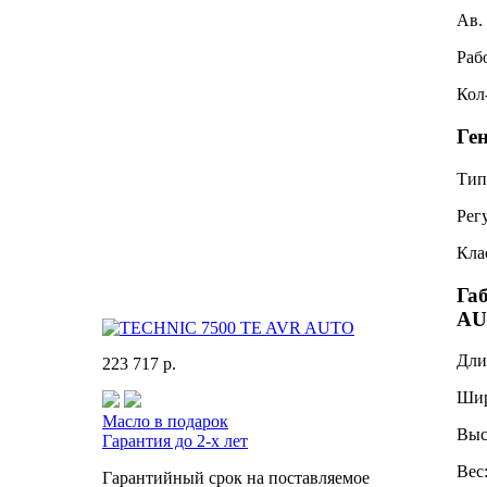
Ав.
Раб
Кол
Ге
Тип
Рег
Кла
Га
AU
Дли
223 717 р.
Ши
Масло в подарок
Выс
Гарантия до 2-х лет
Вес
Гарантийный срок на поставляемое