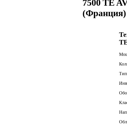
7500 TE 
(Франция)
Те
TE
Мощ
Кол
Тип
Инв
Обо
Кла
Нап
Обл