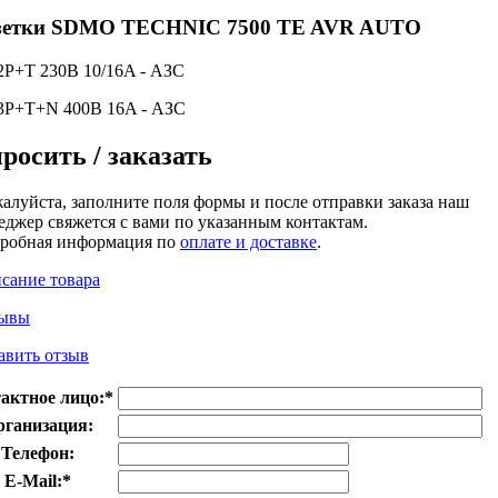
зетки SDMO TECHNIC 7500 TE AVR AUTO
 2P+T 230В 10/16A - АЗС
 3P+T+N 400В 16A - АЗС
росить / заказать
алуйста, заполните поля формы и после отправки заказа наш
еджер свяжется с вами по указанным контактам.
робная информация по
оплате и доставке
.
сание товара
ывы
авить отзыв
актное лицо:
*
рганизация:
Телефон:
E-Mail:
*