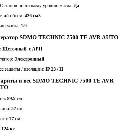
 Останов по низкому уровню масла:
Да
очий объем:
426 см3
-во масла:
1.9
нератор SDMO TECHNIC 7500 TE AVR AUTO
:
Щеточный, с АРН
улятор:
Электронный
сс защиты / изоляции:
IP 23 / H
бариты и вес SDMO TECHNIC 7500 TE AVR
TO
на:
89.5 см
рина:
57 см
ота:
77 см
:
124 кг