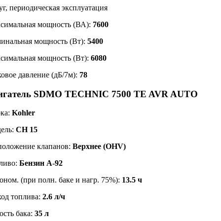
уг, периодическая эксплуатация
симальная мощность (ВА):
7600
инальная мощность (Вт):
5400
симальная мощность (Вт):
6080
ковое давление (дБ/7м):
78
игатель SDMO TECHNIC 7500 TE AVR AUTO
ка:
Kohler
ель:
CH 15
положение клапанов:
Верхнее (OHV)
ливо:
Бензин А-92
оном. (при полн. баке и нагр. 75%):
13.5 ч
ход топлива:
2.6 л/ч
ость бака:
35 л