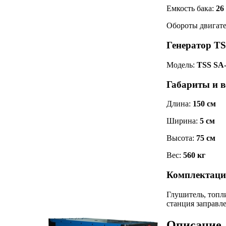
Емкость бака:
26
Обороты двигат
Генератор T
Модель:
TSS SA
Габариты и в
Длина:
150 см
Ширина:
5 см
Высота:
75 см
Вес:
560 кг
Комплектаци
Глушитель, топл
станция заправл
Описание