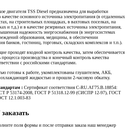
зе двигателя TSS Diesel предназначена для выработки
в качестве основного источника электропитания (в отдаленных
тах, на строительных площадках, в вахтовых поселках, на
ах и т.д.) и в качестве резервных источника электропитания,
овышенная надежность энергоснабжения (в энергосистемах
реждений образования, медицины, в обеспечении
 банков, гостиниц, торговых, складских комплексов и т.п.).
ие проходят входной контроль качества, затем обеспечивается
 процесса производства и конечный контроль качества
тветствии с российскими стандартами.
ью готовы к работе, укомплектованы глушителем, АКБ,
 охлаждающей жидкостью и прошли 2-часовую обкатку.
тандартам :
Сертификат соответствия C-RU.АГ75.B.18854:
СТ Р 53174-2008, ГОСТ Р 51318.12-99 (СИСПР 12-97), ГОСТ
ОСТ 12.1.003-83
 заказать
олните поля формы и после отправки заказа наш менеджер