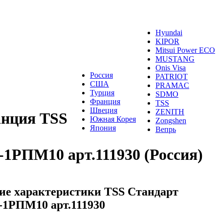
Hyundai
KIPOR
Mitsui Power ECO
MUSTANG
Onis Visa
Россия
PATRIOT
США
PRAMAC
Турция
SDMO
Франция
TSS
Швеция
ZENITH
анция TSS
Южная Корея
Zongshen
Япония
Вепрь
-1РПМ10 арт.111930 (Россия)
ие характеристики TSS Стандарт
-1РПМ10 арт.111930