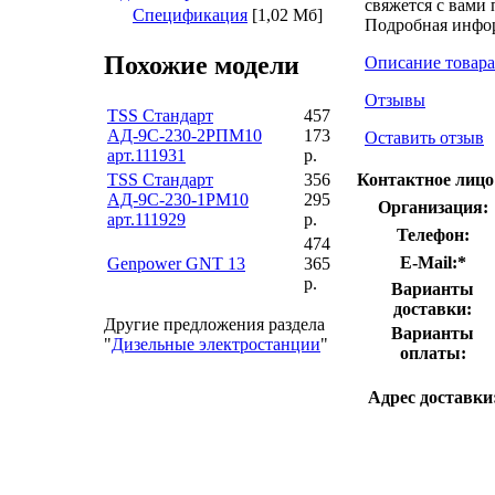
свяжется с вами
Спецификация
[1,02 Мб]
Подробная инфо
Похожие модели
Описание товара
Отзывы
TSS Стандарт
457
АД-9С-230-2РПМ10
173
Оставить отзыв
арт.111931
р.
TSS Стандарт
356
Контактное лицо
АД-9С-230-1РМ10
295
Организация:
арт.111929
р.
Телефон:
474
E-Mail:
*
Genpower GNT 13
365
р.
Варианты
доставки:
Другие предложения раздела
Варианты
"
Дизельные электростанции
"
оплаты:
Адрес доставки