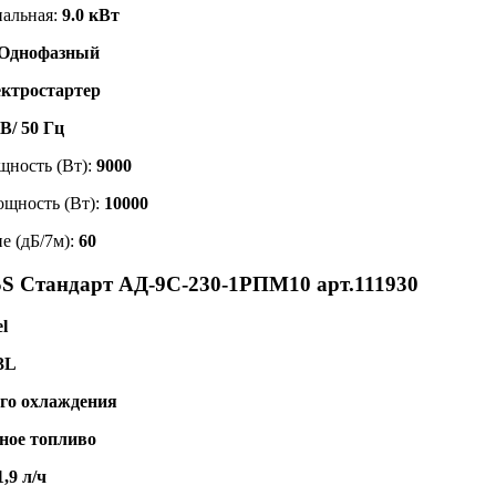
альная:
9.0 кВт
Однофазный
ктростартер
В/ 50 Гц
щность (Вт):
9000
щность (Вт):
10000
е (дБ/7м):
60
SS Стандарт АД-9С-230-1РПМ10 арт.111930
l
3L
го охлаждения
ное топливо
1,9 л/ч