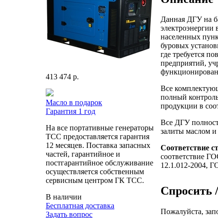
Данная ДГУ на ба
электроэнергии 
населенных пунк
буровых установк
где требуется п
предприятий, уч
функционирования
413 474 р.
Все комплектующ
полный контроль
Масло в подарок
продукции в соо
Гарантия 1 год
Все ДГУ полност
На все портативные генераторы
залиты маслом и
ТСС предоставляется гарантия
12 месяцев. Поставка запасных
Соответствие с
частей, гарантийное и
соответствие ГО
постгарантийное обслуживание
12.1.012-2004, Г
осуществляется собственным
сервисным центром ГК ТСС.
Спросить /
В наличии
Бесплатная доставка
Пожалуйста, зап
Задать вопрос