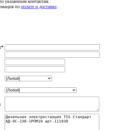
 по указанным контактам.
рмация по
оплате и доставке
.
:
*
: