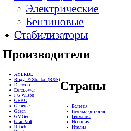
Электрические
Бензиновые
Стабилизаторы
Производители
AYERBE
Briggs & Stratton (B&S)
Страны
Daewoo
Europower
FG Wilson
GEKO
Generac
Бельгия
Gesan
Великобритания
GMGen
Германия
GrantVolt
Испания
Hitachi
Италия