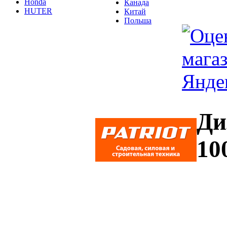
Honda
Канада
HUTER
Китай
Польша
Ди
10