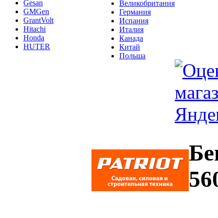
Gesan
Великобритания
GMGen
Германия
GrantVolt
Испания
Hitachi
Италия
Honda
Канада
HUTER
Китай
Польша
Бе
56