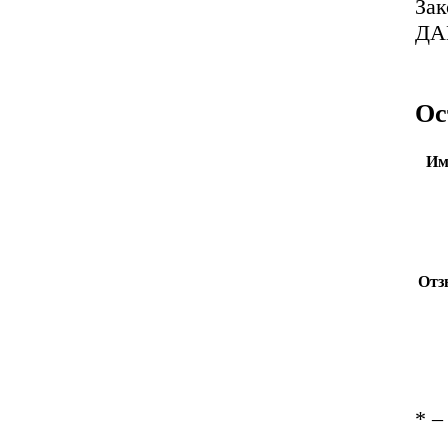
За
ДА
Ос
Им
Отз
*
– 