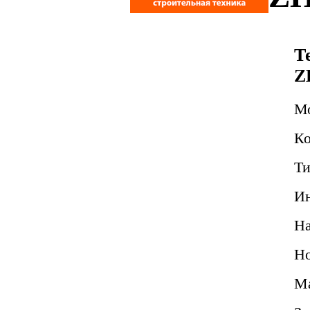
Т
Z
М
Ко
Ти
Ин
Н
Но
Ма