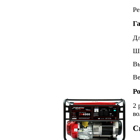
Ре
Г
Д
Ш
В
В
Р
2 
во
С