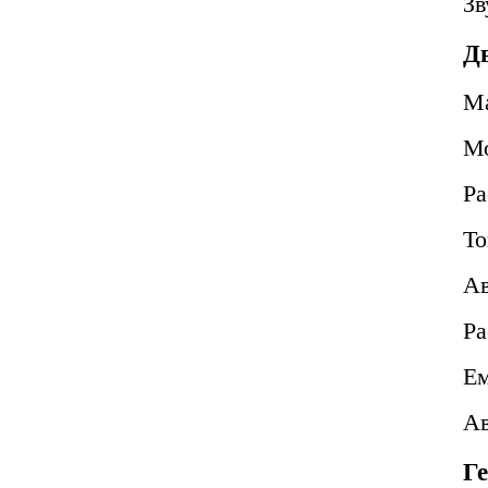
Зв
Д
М
М
Ра
То
Ав
Ра
Ем
Ав
Г