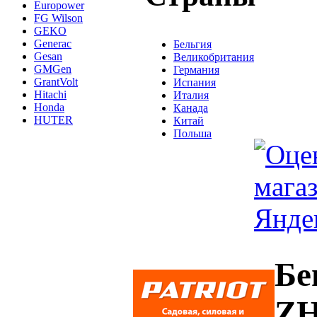
Europower
FG Wilson
GEKO
Generac
Бельгия
Gesan
Великобритания
GMGen
Германия
GrantVolt
Испания
Hitachi
Италия
Honda
Канада
HUTER
Китай
Польша
Бе
ZH