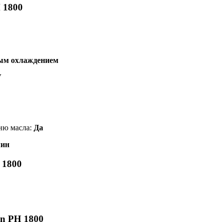
 1800
ным охлаждением
V
ню масла:
Да
мин
 1800
en PH 1800