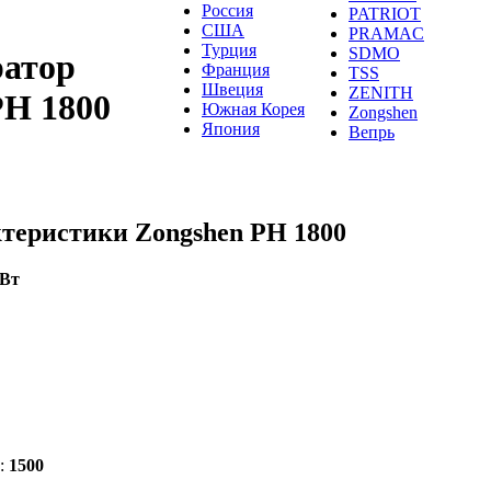
Россия
PATRIOT
США
PRAMAC
Турция
SDMO
ратор
Франция
TSS
Швеция
ZENITH
PH 1800
Южная Корея
Zongshen
Япония
Вепрь
теристики Zongshen PH 1800
кВт
:
1500