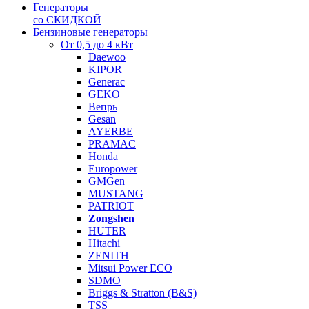
Генераторы
со СКИДКОЙ
Бензиновые генераторы
От 0,5 до 4 кВт
Daewoo
KIPOR
Generac
GEKO
Вепрь
Gesan
AYERBE
PRAMAC
Honda
Europower
GMGen
MUSTANG
PATRIOT
Zongshen
HUTER
Hitachi
ZENITH
Mitsui Power ECO
SDMO
Briggs & Stratton (B&S)
TSS