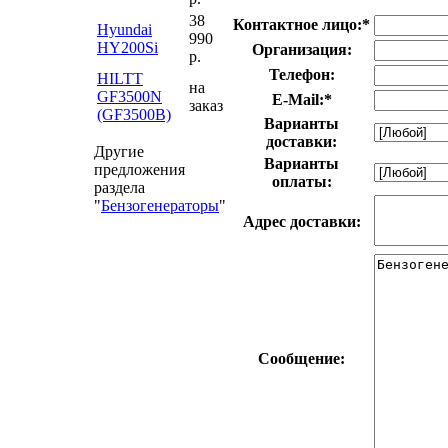
38
Контактное лицо:
*
Hyundai
990
HY200Si
Организация:
р.
Телефон:
HILTT
на
GF3500N
E-Mail:
*
заказ
(GF3500B)
Варианты
доставки:
Другие
Варианты
предложения
оплаты:
раздела
"
Бензогенераторы
"
Адрес доставки:
Сообщение: