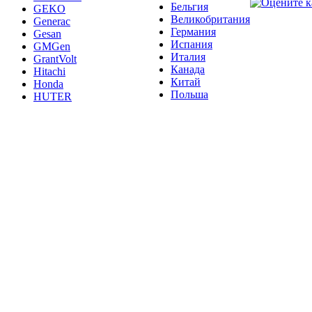
Бельгия
GEKO
Великобритания
Generac
Германия
Gesan
Испания
GMGen
Италия
GrantVolt
Канада
Hitachi
Китай
Honda
Польша
HUTER