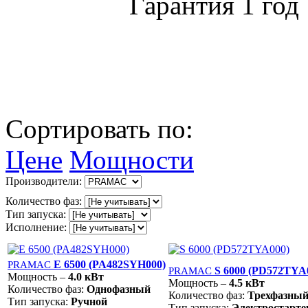
Гарантия 1 год
Сортировать по:
Цене
Мощности
Производители:
Количество фаз:
Тип запуска:
Исполнение:
E 6500 (PA482SYH000)
PRAMAC
S 6000 (PD572TYA
PRAMAC
Мощность –
4.0 кВт
Мощность –
4.5 кВт
Количество фаз:
Однофазный
Количество фаз:
Трехфазны
Тип запуска:
Ручной
Тип запуска:
Электростарте