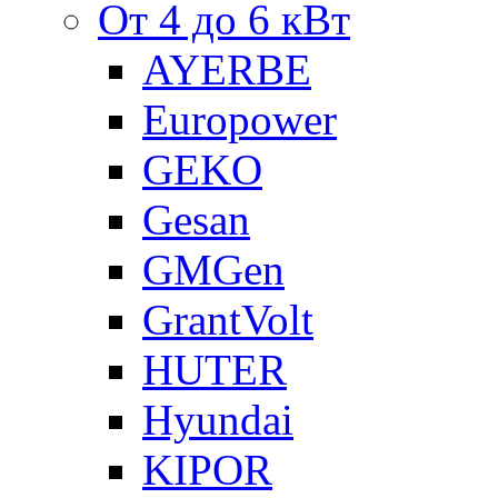
От 4 до 6 кВт
AYERBE
Europower
GEKO
Gesan
GMGen
GrantVolt
HUTER
Hyundai
KIPOR