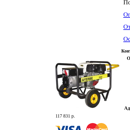
По
Оп
О
Ос
Кон
О
Ад
117 831 р.