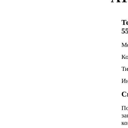
Т
5
М
Ко
Ти
Ин
С
По
за
ко