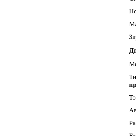
Но
Ма
Зв
Д
М
Т
п
То
Ав
Ра
Ем