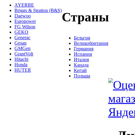
AYERBE
Briggs & Stratton (B&S)
Страны
Daewoo
Europower
FG Wilson
GEKO
Generac
Бельгия
Gesan
Великобритания
GMGen
Германия
GrantVolt
Испания
Hitachi
Италия
Honda
Канада
HUTER
Китай
Польша