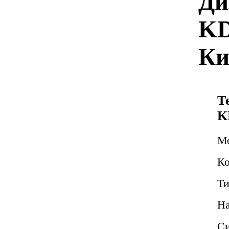
Ди
KD
Ки
Т
K
М
Ко
Ти
Н
Си