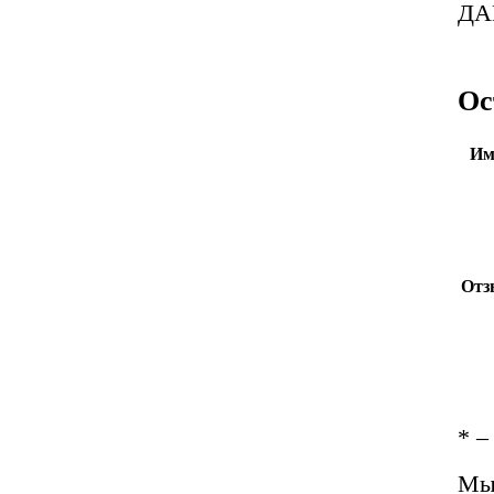
ДА
Ос
Им
Отз
*
– 
Мы 