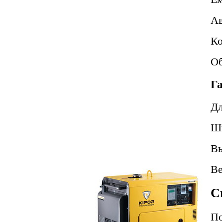
Ав
Ко
Об
Г
Д
Ш
В
В
С
По