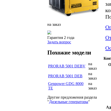
за
ко
По
на заказ
Оп
О
Гарантия 2 года
Задать вопрос
Ос
Похожие модели
Кон
на
О
PRORAB 5001 DEBV
заказ
на
PRORAB 5001 DEB
заказ
Genpower GDG 8000
на
TE
заказ
Другие предложения раздела
"
Дизельные генераторы
"
Ад