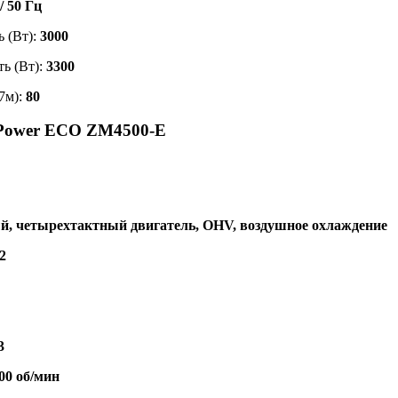
/ 50 Гц
 (Вт):
3000
ь (Вт):
3300
7м):
80
 Power ECO ZM4500-E
, четырехтактный двигатель, OHV, воздушное охлаждение
2
3
00 об/мин