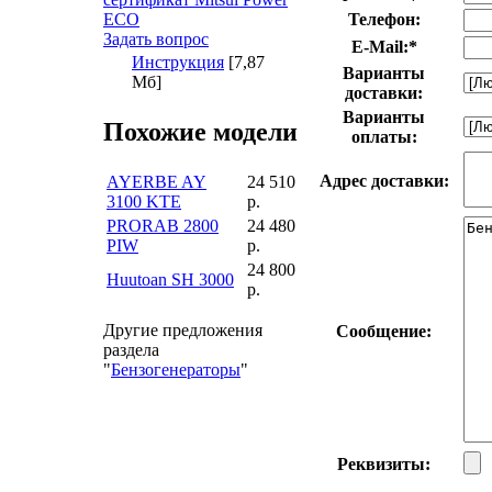
ECO
Телефон:
Задать вопрос
E-Mail:
*
Инструкция
[7,87
Варианты
Мб]
доставки:
Варианты
Похожие модели
оплаты:
Адрес доставки:
AYERBE AY
24 510
3100 KTE
р.
PRORAB 2800
24 480
PIW
р.
24 800
Huutoan SH 3000
р.
Другие предложения
Сообщение:
раздела
"
Бензогенераторы
"
Реквизиты: