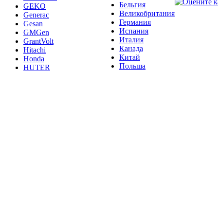
Бельгия
GEKO
Великобритания
Generac
Германия
Gesan
Испания
GMGen
Италия
GrantVolt
Канада
Hitachi
Китай
Honda
Польша
HUTER