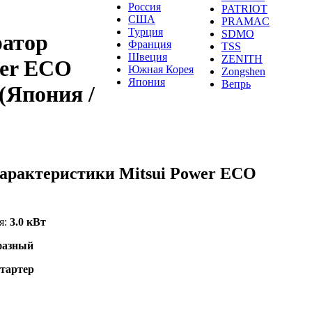
Россия
PATRIOT
США
PRAMAC
Турция
SDMO
ратор
Франция
TSS
Швеция
ZENITH
wer ECO
Южная Корея
Zongshen
Япония
Вепрь
(Япония /
арактеристики Mitsui Power ECO
я:
3.0 кВт
фазный
тартер