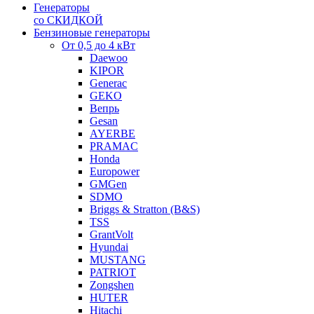
Генераторы
со СКИДКОЙ
Бензиновые генераторы
От 0,5 до 4 кВт
Daewoo
KIPOR
Generac
GEKO
Вепрь
Gesan
AYERBE
PRAMAC
Honda
Europower
GMGen
SDMO
Briggs & Stratton (B&S)
TSS
GrantVolt
Hyundai
MUSTANG
PATRIOT
Zongshen
HUTER
Hitachi