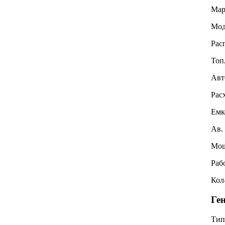
Мар
Мод
Рас
Топ
Авт
Рас
Емк
Ав.
Мощ
Раб
Кол
Ге
Тип