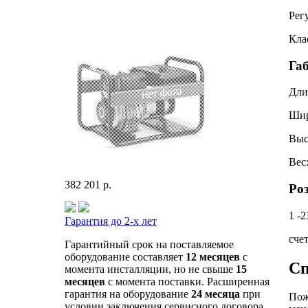
Рег
Кла
Га
Дли
Ши
Выс
Вес
382 201 р.
Ро
1 -
Гарантия до 2-х лет
сче
Гарантийный срок на поставляемое
оборудование составляет
12 месяцев
с
Сп
момента инсталляции, но не свыше
15
месяцев
с момента поставки. Расширенная
гарантия на оборудование
24 месяца
при
Пож
условии заключения сервисного договора.