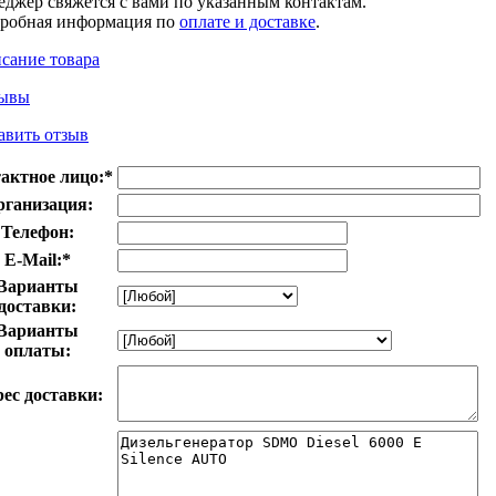
еджер свяжется с вами по указанным контактам.
робная информация по
оплате и доставке
.
сание товара
ывы
авить отзыв
актное лицо:
*
рганизация:
Телефон:
E-Mail:
*
Варианты
доставки:
Варианты
оплаты:
ес доставки: