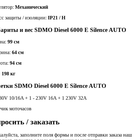
улятор:
Механический
сс защиты / изоляции:
IP21 / H
бариты и вес SDMO Diesel 6000 E Silence AUTO
на:
99 см
рина:
64 см
ота:
94 см
:
198 кг
зетки SDMO Diesel 6000 E Silence AUTO
230V 10/16A + 1 - 230V 16A + 1 230V 32A
тчик моточасов
росить / заказать
алуйста, заполните поля формы и после отправки заказа наш