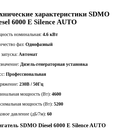
хнические характеристики SDMO
esel 6000 E Silence AUTO
ность номинальная:
4.6 кВт
ичество фаз:
Однофазный
 запуска:
Автомат
значение:
Дизель-генераторная установка
сс:
Профессиональная
ряжение:
230В / 50Гц
инальная мощность (Вт):
4600
симальная мощность (Вт):
5200
ковое давление (дБ/7м):
60
игатель SDMO Diesel 6000 E Silence AUTO