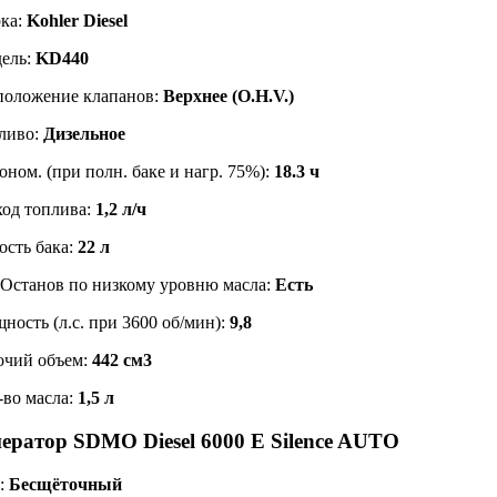
ка:
Kohler Diesel
ель:
KD440
положение клапанов:
Верхнее (O.H.V.)
ливо:
Дизельное
оном. (при полн. баке и нагр. 75%):
18.3 ч
ход топлива:
1,2 л/ч
ость бака:
22 л
 Останов по низкому уровню масла:
Есть
ность (л.с. при 3600 об/мин):
9,8
очий объем:
442 см3
-во масла:
1,5 л
нератор SDMO Diesel 6000 E Silence AUTO
:
Бесщёточный