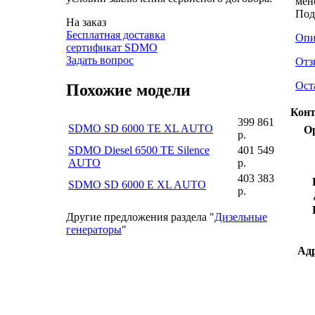
мен
Под
На заказ
Бесплатная доставка
Опи
сертификат SDMO
Задать вопрос
Отз
Ост
Похожие модели
Конт
399 861
SDMO SD 6000 TE XL AUTO
О
р.
SDMO Diesel 6500 TE Silence
401 549
AUTO
р.
403 383
SDMO SD 6000 E XL AUTO
р.
Другие предложения раздела "
Дизельные
генераторы
"
Адр