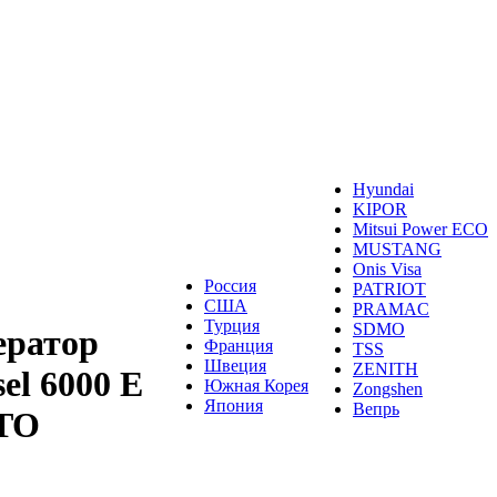
Hyundai
KIPOR
Mitsui Power ECO
MUSTANG
Onis Visa
Россия
PATRIOT
США
PRAMAC
Турция
SDMO
ератор
Франция
TSS
Швеция
ZENITH
el 6000 E
Южная Корея
Zongshen
Япония
Вепрь
UTO