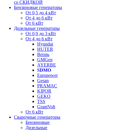
со СКИДКОЙ
Бензиновые генераторы
От 0,5 до 4 кВт
От 4 до 6 кВт
От 6 кВт
Дизельные генераторы
От 0,9 до 3 кВт
От 4 до 6 кВт
Hyundai
HUTER
Вепрь
GMGen
AYERBE
SDMO
Europower
Gesan
PRAMAC
KIPOR
GEKO
TSS
GrantVolt
От 6 кВт
Сварочные генераторы
Бензиновые
Дизельные