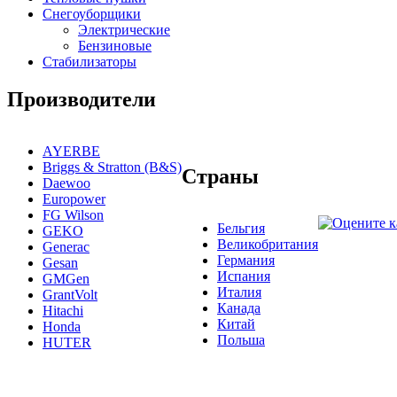
Снегоуборщики
Электрические
Бензиновые
Стабилизаторы
Производители
AYERBE
Briggs & Stratton (B&S)
Страны
Daewoo
Europower
FG Wilson
Бельгия
GEKO
Великобритания
Generac
Германия
Gesan
Испания
GMGen
Италия
GrantVolt
Канада
Hitachi
Китай
Honda
Польша
HUTER