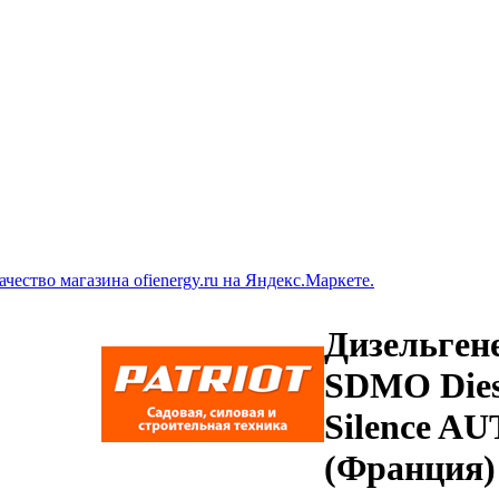
Дизельген
SDMO Dies
Silence A
(Франция)