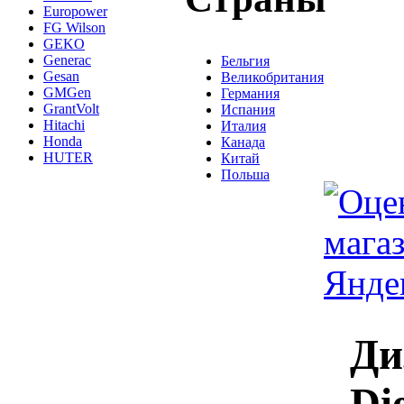
Europower
FG Wilson
GEKO
Generac
Бельгия
Gesan
Великобритания
GMGen
Германия
GrantVolt
Испания
Hitachi
Италия
Honda
Канада
HUTER
Китай
Польша
Ди
Di