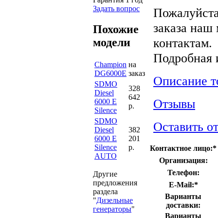
Задать вопрос
Пожалуйста
заказа наш
Похожие
контактам.
модели
Подробная
Champion
на
DG6000E
заказ
Описание т
SDMO
328
Diesel
642
Отзывы
6000 E
р.
Silence
SDMO
Оставить о
Diesel
382
6000 E
201
Silence
р.
Контактное лицо:
*
AUTO
Организация:
Телефон:
Другие
предложения
E-Mail:
*
раздела
Варианты
"
Дизельные
доставки:
генераторы
"
Варианты