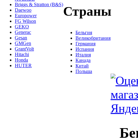
Briggs & Stratton (B&S)
Страны
Daewoo
Europower
FG Wilson
GEKO
Generac
Бельгия
Gesan
Великобритания
GMGen
Германия
GrantVolt
Испания
Hitachi
Италия
Honda
Канада
HUTER
Китай
Польша
Бе