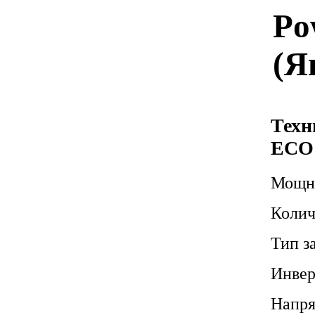
Po
(Я
Техн
ECO
Мощно
Колич
Тип з
Инвер
Напр