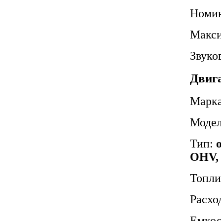
Номин
Макси
Звуко
Двиг
Марк
Моде
Тип:
OHV, 
Топли
Расхо
Емкос