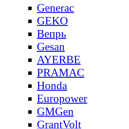
Generac
GEKO
Вепрь
Gesan
AYERBE
PRAMAC
Honda
Europower
GMGen
GrantVolt