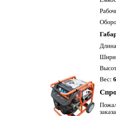
Рабоч
Оборо
Габа
Длин
Шири
Высо
Вес:
6
Спро
Пожал
заказ