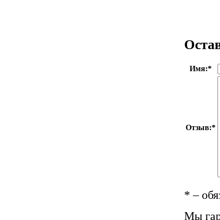
Оста
Имя:
*
Отзыв:
*
*
– обя
Мы гар