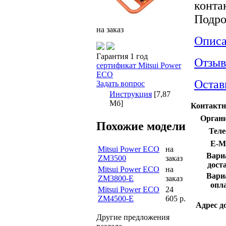
конта
Подро
на заказ
Описа
Гарантия 1 год
Отзы
сертификат Mitsui Power
ECO
Остав
Задать вопрос
Инструкция
[7,87
Мб]
Контактн
Органи
Похожие модели
Теле
E-Ma
Mitsui Power ECO
на
Вари
ZM3500
заказ
дост
Mitsui Power ECO
на
Вари
ZM3800-E
заказ
опл
Mitsui Power ECO
24
ZM4500-E
605 р.
Адрес д
Другие предложения